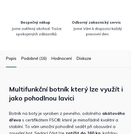
Bezpečný nákup
Odborný zakaznický servis
Jsme ověřený obchod. Tisíce
Jsme Vám k dispozici každý
spokojených zákazníků.
pracovní den.
Popis
Podobné (16)
Hodnocení
Diskuze
Multifunkční botník který lze využít i
jako pohodlnou lavici
Botník na boty je vyroben z pevného, odolného
akátového
dřeva
s certifikátem FSC®, které je mimořádně kvalitní a
stabilní. To vám umožní pohodlně sedět při obouvání a
zouvání bot. Sedací část lze
zatížit do 160 kg
, každou