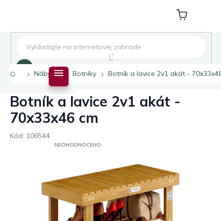
Přejít
na
Nákupní
obsah
košík
Hledat
Domů
Nábytek
Botníky
Botník a lavice 2v1 akát - 70x33x4
Botník a lavice 2v1 akát -
70x33x46 cm
Kód:
106544
PRŮMĚRNÉ
NEOHODNOCENO
HODNOCENÍ
PRODUKTU
JE
0,0
Z
5
HVĚZDIČEK.