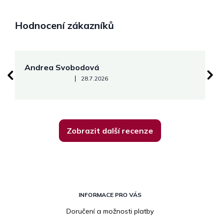
Hodnocení zákazníků
Andrea Svobodová
M
Hodnocení obchodu je 5 z 5 hvězdiček.
|
28.7.2026
Zobrazit další recenze
Z
á
INFORMACE PRO VÁS
p
Doručení a možnosti platby
a