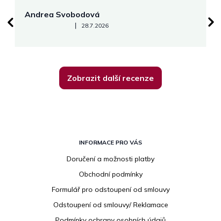
Andrea Svobodová
M
Hodnocení obchodu je 5 z 5 hvězdiček.
|
28.7.2026
Zobrazit další recenze
Z
á
INFORMACE PRO VÁS
p
Doručení a možnosti platby
a
Obchodní podmínky
t
í
Formulář pro odstoupení od smlouvy
Odstoupení od smlouvy/ Reklamace
Podmínky ochrany osobních údajů