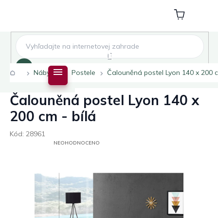
Přejít
na
Nákupní
obsah
košík
Hledat
Domů
Nábytek
Postele
Čalouněná postel Lyon 140 x 200 c
Čalouněná postel Lyon 140 x
200 cm - bílá
Kód:
28961
PRŮMĚRNÉ
NEOHODNOCENO
HODNOCENÍ
PRODUKTU
JE
0,0
Z
5
HVĚZDIČEK.