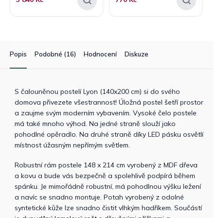
Popis
Podobné (16)
Hodnocení
Diskuze
S čalouněnou postelí Lyon (140x200 cm) si do svého
domova přivezete všestrannost! Úložná postel šetří prostor
a zaujme svým moderním vybavením. Vysoké čelo postele
má také mnoho výhod. Na jedné straně slouží jako
pohodlné opěradlo. Na druhé straně díky LED pásku osvětlí
místnost úžasným nepřímým světlem.
Robustní rám postele 148 x 214 cm vyrobený z MDF dřeva
a kovu a bude vás bezpečně a spolehlivě podpírá během
spánku. Je mimořádně robustní, má pohodlnou výšku ležení
a navíc se snadno montuje. Potah vyrobený z odolné
syntetické kůže lze snadno čistit vlhkým hadříkem. Součástí