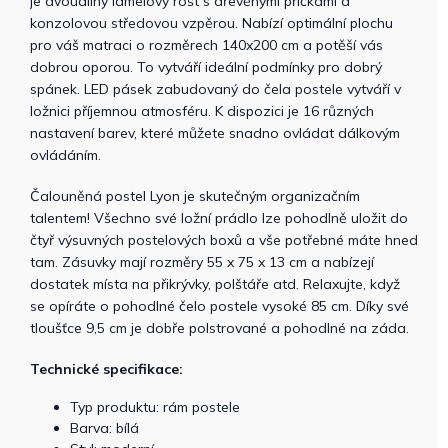
je dvoudílný lamelový rošt s dřevěnými příčkami a
konzolovou středovou vzpěrou. Nabízí optimální plochu
pro váš matraci o rozměrech 140x200 cm a potěší vás
dobrou oporou. To vytváří ideální podmínky pro dobrý
spánek. LED pásek zabudovaný do čela postele vytváří v
ložnici příjemnou atmosféru. K dispozici je 16 různých
nastavení barev, které můžete snadno ovládat dálkovým
ovládáním.
Čalouněná postel Lyon je skutečným organizačním
talentem! Všechno své ložní prádlo lze pohodlně uložit do
čtyř výsuvných postelových boxů a vše potřebné máte hned
tam. Zásuvky mají rozměry 55 x 75 x 13 cm a nabízejí
dostatek místa na přikrývky, polštáře atd. Relaxujte, když
se opíráte o pohodlné čelo postele vysoké 85 cm. Díky své
tloušťce 9,5 cm je dobře polstrované a pohodlné na záda.
Technické specifikace:
Typ produktu: rám postele
Barva: bílá