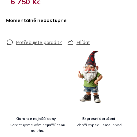
6 750 Kč
Měrná
cena:
Momentálně nedostupné
Hlídat
Garance nejnižší ceny
Expresní doručení
Garantujeme vám nejnižší cenu
Zboží expedujeme ihned.
na trhu.