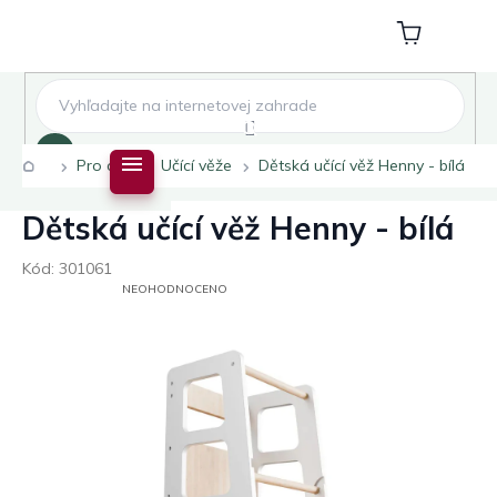
Přejít
na
Nákupní
obsah
košík
Hledat
Domů
Pro děti
Učící věže
Dětská učící věž Henny - bílá
Dětská učící věž Henny - bílá
Kód:
301061
PRŮMĚRNÉ
NEOHODNOCENO
HODNOCENÍ
PRODUKTU
JE
0,0
Z
5
HVĚZDIČEK.