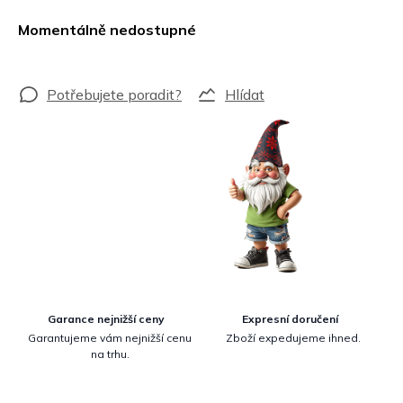
Měrná
cena:
Momentálně nedostupné
Hlídat
Garance nejnižší ceny
Expresní doručení
Garantujeme vám nejnižší cenu
Zboží expedujeme ihned.
na trhu.