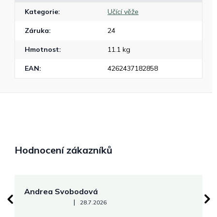
Kategorie
:
Učící věže
Záruka
:
24
Hmotnost
:
11.1 kg
EAN
:
4262437182858
Hodnocení zákazníků
Andrea Svobodová
M
Hodnocení obchodu je 5 z 5 hvězdiček.
|
28.7.2026