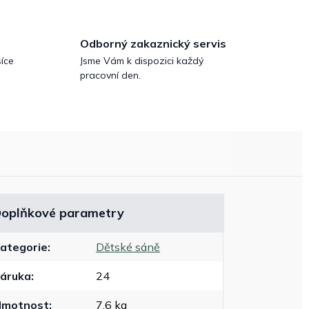
Odborný zakaznický servis
íce
Jsme Vám k dispozici každý
pracovní den.
oplňkové parametry
ategorie
:
Dětské sáně
áruka
:
24
Hmotnost
:
7.6 kg