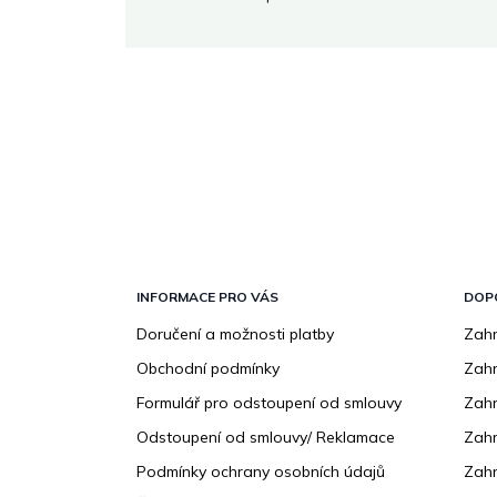
Z
á
p
INFORMACE PRO VÁS
DOP
a
Doručení a možnosti platby
Zahr
t
Obchodní podmínky
Zah
í
Formulář pro odstoupení od smlouvy
Zahr
Odstoupení od smlouvy/ Reklamace
Zahr
Podmínky ochrany osobních údajů
Zahr