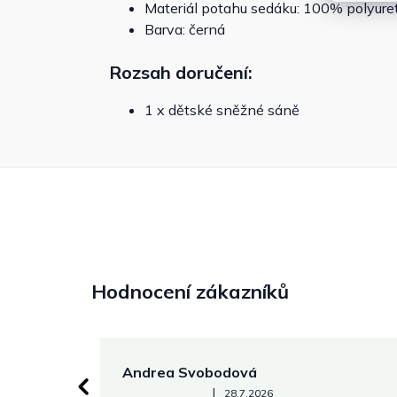
Materiál potahu sedáku: 100% polyure
Barva: černá
Rozsah doručení:
1 x dětské sněžné sáně
Hodnocení zákazníků
Andrea Svobodová
Hodnocení obchodu je 5 z 5 hvězdiček.
|
28.7.2026