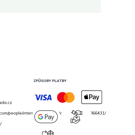
ZPŮSOBY PLATBY
ada.cz
.com/people/internetovazahradacz/100069706866431/
/