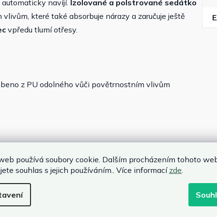
 automaticky navíjí.
Izolované a polstrované sedátko
livům, které také absorbuje nárazy a zaručuje ještě
ec
vpředu tlumí otřesy.
robeno z PU odolného vůči povětrnostním vlivům
web používá soubory cookie. Dalším procházením tohoto we
jete souhlas s jejich používáním.. Více informací
zde
.
44 cm
tavení
Souh