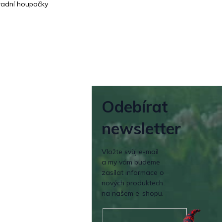
adní houpačky
Odebírat
newsletter
Vložte svůj e-mail
a my vám budeme
zasílat informace o
nových produktech
na našem e-shopu.