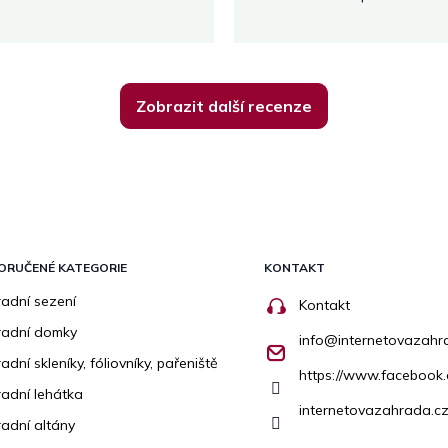
Zobrazit další recenze
ORUČENÉ KATEGORIE
KONTAKT
adní sezení
Kontakt
radní domky
info
@
internetovazahr
adní skleníky, fóliovníky, pařeniště
https://www.facebook
adní lehátka
internetovazahrada.cz
adní altány