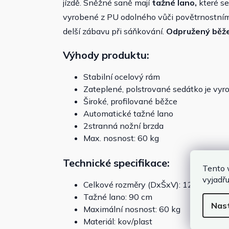
jízdě. Sněžné saně mají
tažné lano,
které se
vyrobené z PU odolného vůči povětrnostním v
delší zábavu při sáňkování.
Odpružený běž
Výhody produktu:
Stabilní ocelový rám
Zateplené, polstrované sedátko je vy
Široké, profilované běžce
Automatické tažné lano
2stranná nožní brzda
Max. nosnost: 60 kg
Technické specifikace:
Tento 
vyjadřu
Celkové rozměry (DxŠxV): 122 x 50 x 
Tažné lano: 90 cm
Nas
Maximální nosnost: 60 kg
Materiál: kov/plast