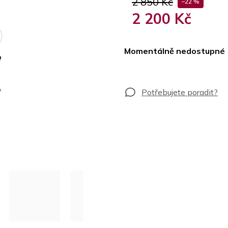
2 850 Kč
–22 %
2 200 Kč
Měrná
cena:
Momentálně nedostupné