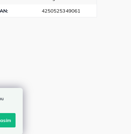
EAN
:
4250525349061
bu
lasím