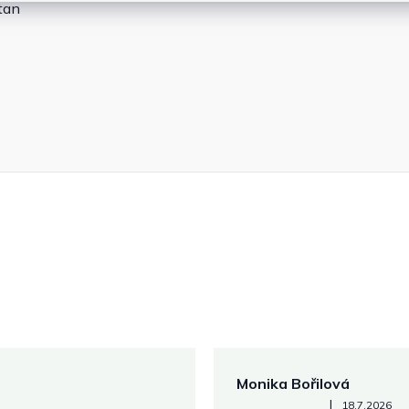
tan
Monika Bořilová
Hodnocení obchodu je 5 z 5
|
18.7.2026