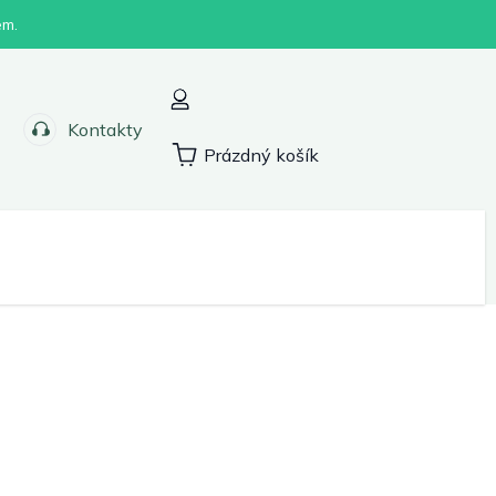
em.
Kontakty
Prázdný košík
Nákupní
košík
Sport