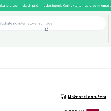
inka je z technických příčin nedostupná. Kontaktujte nás prosím email
lení
Chovatelské potřeby
Dílna
Pro děti
Možnosti doručení