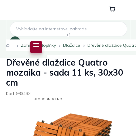
Přejít
na
Nákupní
obsah
košík
Hledat
Domů
Zahradní doplňky
Dlaždice
Dřevěné dlaždice Quatr
Dřevěné dlaždice Quatro
mozaika - sada 11 ks, 30x30
cm
Kód:
993433
PRŮMĚRNÉ
NEOHODNOCENO
HODNOCENÍ
PRODUKTU
JE
0,0
Z
5
HVĚZDIČEK.