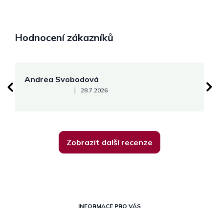
Hodnocení zákazníků
Andrea Svobodová
M
Hodnocení obchodu je 5 z 5 hvězdiček.
|
28.7.2026
Zobrazit další recenze
Z
á
INFORMACE PRO VÁS
p