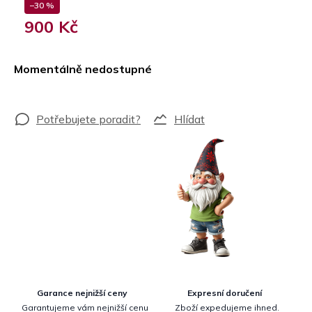
–30 %
900 Kč
Měrná
cena:
Momentálně nedostupné
Hlídat
Garance nejnižší ceny
Expresní doručení
Garantujeme vám nejnižší cenu
Zboží expedujeme ihned.