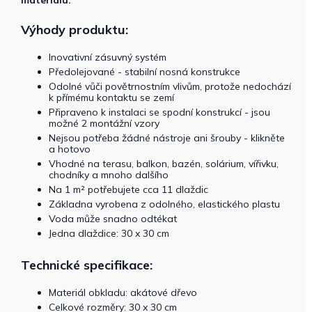
materiálu.
Výhody produktu:
Inovativní zásuvný systém
Předolejované - stabilní nosná konstrukce
Odolné vůči povětrnostním vlivům, protože nedochází
k přímému kontaktu se zemí
Připraveno k instalaci se spodní konstrukcí - jsou
možné 2 montážní vzory
Nejsou potřeba žádné nástroje ani šrouby - klikněte
a hotovo
Vhodné na terasu, balkon, bazén, solárium, vířivku,
chodníky a mnoho dalšího
Na 1 m² potřebujete cca 11 dlaždic
Základna vyrobena z odolného, ​​elastického plastu
Voda může snadno odtékat
Jedna dlaždice: 30 x 30 cm
Technické specifikace:
Materiál obkladu: akátové dřevo
Celkové rozměry: 30 x 30 cm