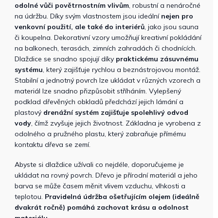
odolné vůči povětrnostním vlivům
, robustní a nenáročné
na údržbu. Díky svým vlastnostem jsou ideální
nejen pro
venkovní použití, ale také do interiérů
, jako jsou sauna
či koupelna. Dekorativní vzory umožňují kreativní pokládání
na balkonech, terasách, zimních zahradách či chodnících.
Dlaždice se snadno spojují díky
praktickému zásuvnému
systému
, který zajišťuje rychlou a beznástrojovou montáž.
Stabilní a jednotný povrch lze ukládat v různých vzorech a
materiál lze snadno přizpůsobit stříháním. Vylepšený
podklad dřevěných obkladů předchází jejich lámání a
plastový
drenážní systém zajišťuje spolehlivý odvod
vody
, čímž zvyšuje jejich životnost. Základna je vyrobena z
odolného a pružného plastu, který zabraňuje přímému
kontaktu dřeva se zemí.
Abyste si dlaždice užívali co nejdéle, doporučujeme je
ukládat na rovný povrch. Dřevo je přírodní materiál a jeho
barva se může časem měnit vlivem vzduchu, vlhkosti a
teplotou.
Pravidelná údržba ošetřujícím olejem (ideálně
dvakrát ročně) pomáhá zachovat krásu a odolnost