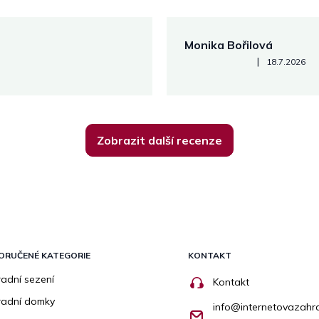
Monika Bořilová
Hodnocení obchodu je 5 z 5
|
18.7.2026
Zobrazit další recenze
ORUČENÉ KATEGORIE
KONTAKT
adní sezení
Kontakt
radní domky
info
@
internetovazahr