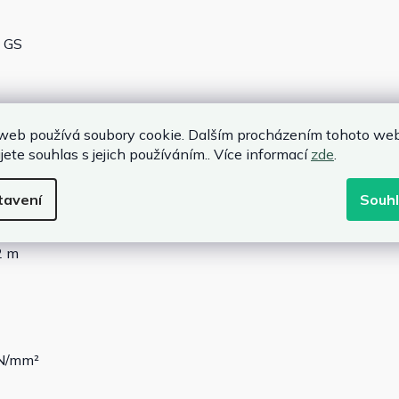
 GS
web používá soubory cookie. Dalším procházením tohoto we
jete souhlas s jejich používáním.. Více informací
zde
.
tavení
Souh
2 m
 N/mm²