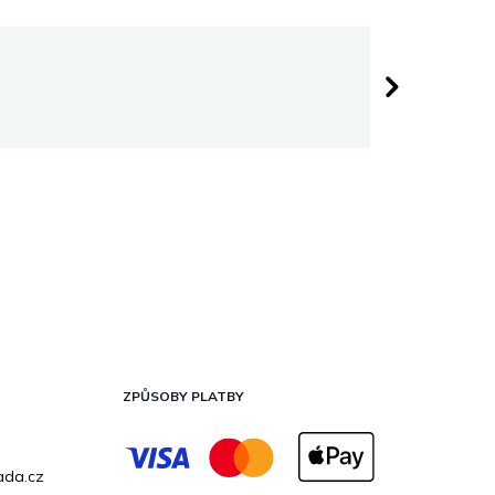
Darina 
 hvězdiček.
Hodnocen
ZPŮSOBY PLATBY
ada.cz