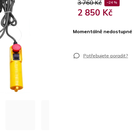
3 760 Kč
–24 %
2 850 Kč
Měrná
cena:
Momentálně nedostupné