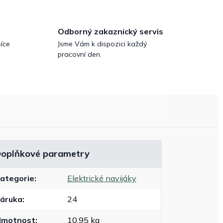
Odborný zakaznický servis
íce
Jsme Vám k dispozici každý
pracovní den.
oplňkové parametry
ategorie
:
Elektrické navijáky
áruka
:
24
Hmotnost
:
10.95 kg