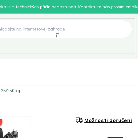
inka je z technických příčin nedostupná. Kontaktujte nás prosím email
lení
Chovatelské potřeby
Dílna
Pro děti
 125/250 kg
Možnosti doručení