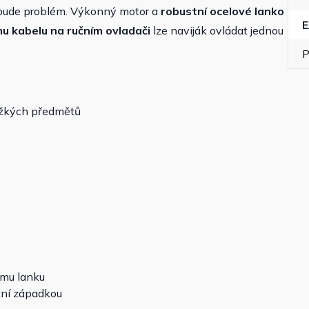
bude problém. Výkonný motor a
robustní ocelové lanko
u kabelu na ručním ovladači
lze naviják ovládat jednou
P
ěžkých předmětů
ému lanku
tní západkou