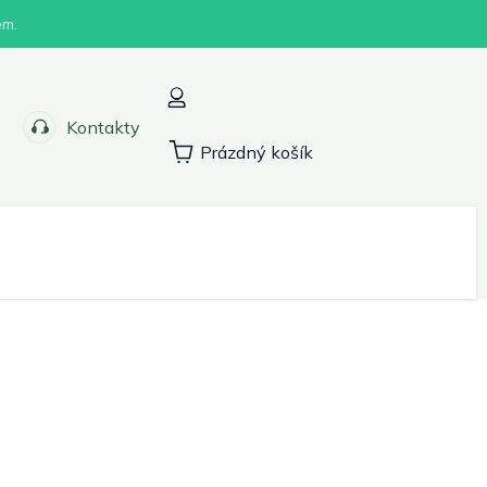
em.
Kontakty
Prázdný košík
Nákupní
košík
Sport