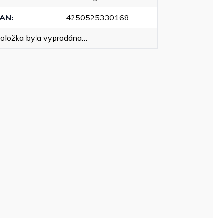
EAN
:
4250525330168
oložka byla vyprodána…