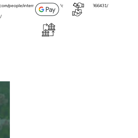
.com/people/internetovazahradacz/100069706866431/
/