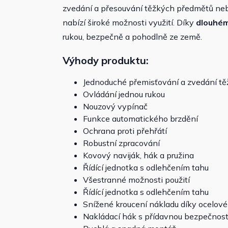
zvedání a přesouvání těžkých předmětů ne
nabízí široké možnosti využití. Díky
dlouhém
rukou, bezpečně a pohodlně ze země.
Výhody produktu:
Jednoduché přemisťování a zvedání t
Ovládání jednou rukou
Nouzový vypínač
Funkce automatického brzdění
Ochrana proti přehřátí
Robustní zpracování
Kovový naviják, hák a pružina
Řídící jednotka s odlehčením tahu
Všestranné možnosti použití
Řídící jednotka s odlehčením tahu
Snížené kroucení nákladu díky ocelov
Nakládací hák s přídavnou bezpečnos