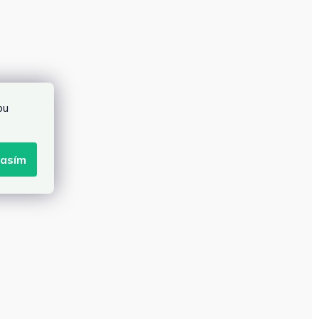
bu
lasím