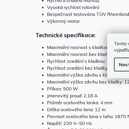
Rychlá a snadná montáž
Vysoká rychlost rolování
Bezpečnost testována TÜV Rheinland
Výkonný motor
Technické specifikace:
Tento 
Maximální nosnost s kladkou: 250 kg
vyjadřu
Maximální nosnost bez kladky: 125 kg
Rychlost zvedání s kladkou: 4 m/min
Nas
Rychlost zvedání bez kladky: 8 m/min
Maximální výška zdvihu s kladkou: 6 m
Maximální výška zdvihu bez kladky: 1
Příkon: 500 W
Jmenovitý proud: 2,18 A
Průměr ocelového lanka: 4 mm
Délka ocelového lana: 12 m
Pevnost ocelového lana v tahu: 1870
Napětí: 230 V~50 Hz