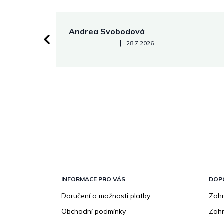
Andrea Svobodová
Hodnocení obchodu je 5 z 5 hvězdiček.
|
28.7.2026
Z
á
p
INFORMACE PRO VÁS
DOP
a
Doručení a možnosti platby
Zahr
t
Obchodní podmínky
Zah
í