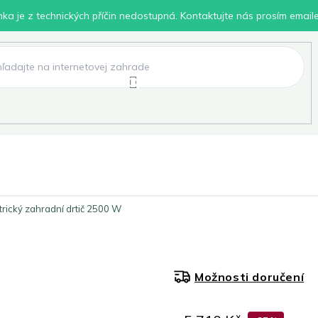
inka je z technických příčin nedostupná. Kontaktujte nás prosím email
lení
Chovatelské potřeby
Dílna
Pro děti
trický zahradní drtič 2500 W
Možnosti doručení