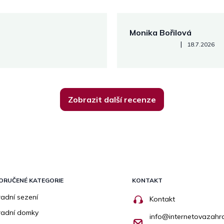
Monika Bořilová
Hodnocení obchodu je 5 z 5
|
18.7.2026
Zobrazit další recenze
ORUČENÉ KATEGORIE
KONTAKT
adní sezení
Kontakt
radní domky
info
@
internetovazahr