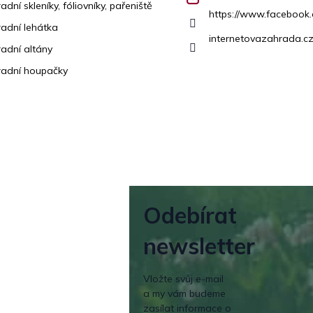
adní skleníky, fóliovníky, pařeniště
https://www.facebook
adní lehátka
internetovazahrada.cz
adní altány
adní houpačky
Odebírat
newsletter
Vložte svůj e-mail
a my vám budeme
zasílat informace o