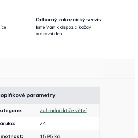
Odborný zakaznický servis
íce
Jsme Vám k dispozici každý
pracovní den.
oplňkové parametry
ategorie
:
Zahradní drtiče větví
áruka
:
24
Hmotnost
:
15.95 kg