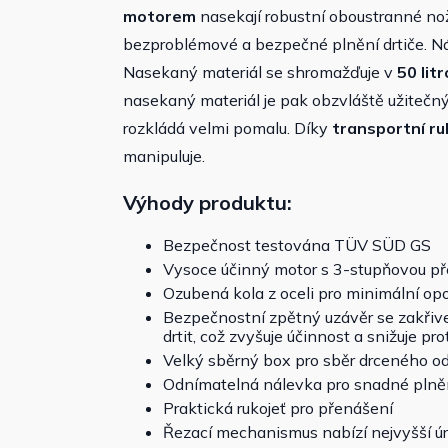
motorem
nasekají robustní oboustranné no
bezproblémové a bezpečné plnění drtiče. N
Nasekaný materiál se shromažďuje v
50 lit
nasekaný materiál je pak obzvláště užitečn
rozkládá velmi pomalu. Díky
transportní ru
manipuluje.
Výhody produktu:
Bezpečnost testována TÜV SÜD GS
Vysoce účinný motor s 3-stupňovou p
Ozubená kola z oceli pro minimální op
Bezpečnostní zpětný uzávěr se zakřive
drtit, což zvyšuje účinnost a snižuje pr
Velký sběrný box pro sběr drceného o
Odnímatelná nálevka pro snadné plně
Praktická rukojeť pro přenášení
Řezací mechanismus nabízí nejvyšší ú