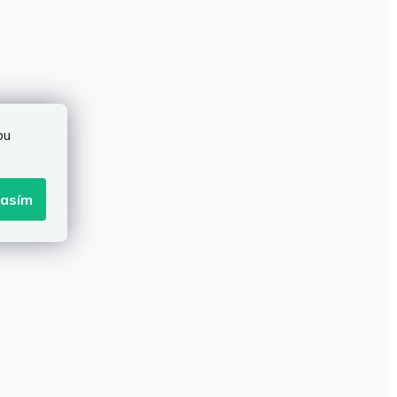
bu
lasím