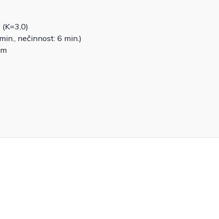
 (K=3,0)
in., nečinnost: 6 min.)
cm