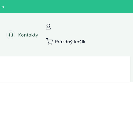
em.
Kontakty
Prázdný košík
Nákupní
košík
Sport