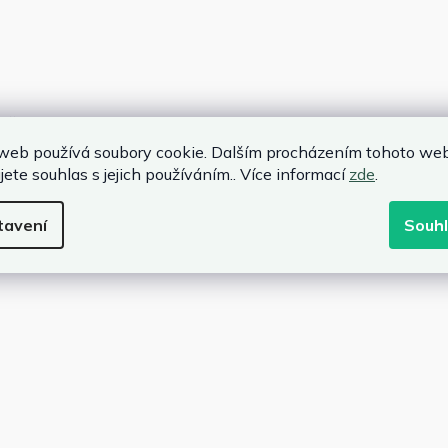
nění
web používá soubory cookie. Dalším procházením tohoto we
u restartu po výpadku proudu
jete souhlas s jejich používáním.. Více informací
zde
.
tavení
Souh