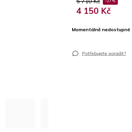
5 710 Kč
–27 %
4 150 Kč
Měrná
cena:
Momentálně nedostupné