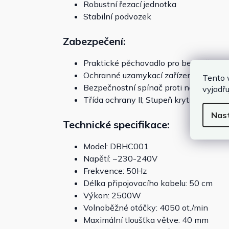
Robustní řezací jednotka
Stabilní podvozek
Zabezpečení:
Praktické pěchovadlo pro bezpečné pl
Ochranné uzamykací zařízení
Tento 
Bezpečnostní spínač proti neúmyslném
vyjadřu
Třída ochrany II; Stupeň krytí IP24
Nas
Technické specifikace:
Model: DBHC001
Napětí: ~230-240V
Frekvence: 50Hz
Délka připojovacího kabelu: 50 cm
Výkon: 2500W
Volnoběžné otáčky: 4050 ot./min
Maximální tloušťka větve: 40 mm