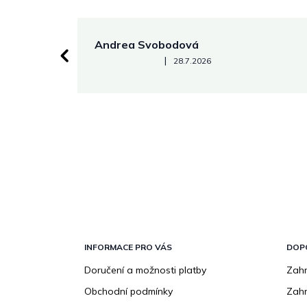
Andrea Svobodová
Hodnocení obchodu je 5 z 5 hvězdiček.
|
28.7.2026
Z
á
p
INFORMACE PRO VÁS
DOP
a
Doručení a možnosti platby
Zahr
t
Obchodní podmínky
Zah
í