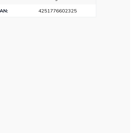
EAN
:
4251776602325