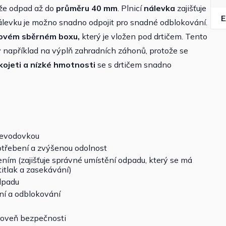
že odpad až do
průměru
40 mm
. Plnicí
nálevka
zajišťuje
álevku je možno snadno odpojit pro snadné odblokování.
rovém sběrném boxu,
který je vložen pod drtičem. Tento
ý například na výplň zahradních záhonů, protože se
kojeti a nízké hmotnosti
se s drtičem snadno
řevodovkou
otřebení a zvýšenou odolnost
ním (zajišťuje správné umístění odpadu, který se má
otitlak a zasekávání)
dpadu
ní a odblokování
roveň bezpečnosti