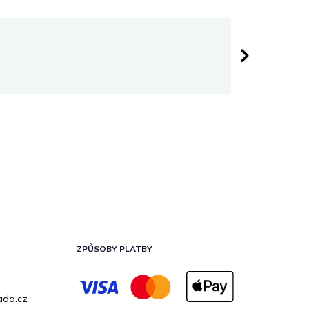
Darina 
 hvězdiček.
Hodnocen
ZPŮSOBY PLATBY
ada.cz