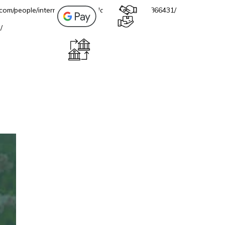
.com/people/internetovazahradacz/100069706866431/
/