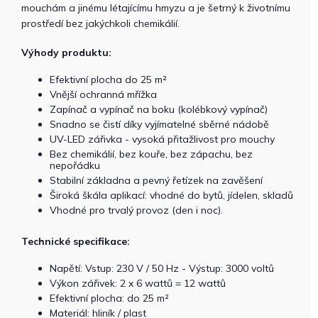
mouchám a jinému létajícímu hmyzu a je šetrný k životnímu
prostředí bez jakýchkoli chemikálií.
Výhody produktu:
Efektivní plocha do 25 m²
Vnější ochranná mřížka
Zapínač a vypínač na boku (kolébkový vypínač)
Snadno se čistí díky vyjímatelné sběrné nádobě
UV-LED zářivka - vysoká přitažlivost pro mouchy
Bez chemikálií, bez kouře, bez zápachu, bez
nepořádku
Stabilní základna a pevný řetízek na zavěšení
Široká škála aplikací: vhodné do bytů, jídelen, skladů
Vhodné pro trvalý provoz (den i noc).
Technické specifikace:
Napětí: Vstup: 230 V / 50 Hz - Výstup: 3000 voltů
Výkon zářivek: 2 x 6 wattů = 12 wattů
Efektivní plocha: do 25 m²
Materiál: hliník / plast