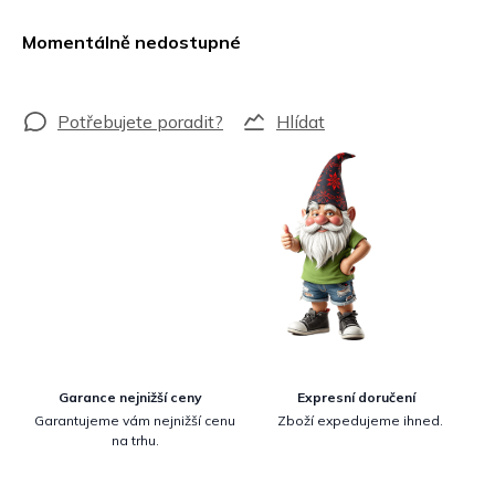
Měrná
cena:
Momentálně nedostupné
Hlídat
Garance nejnižší ceny
Expresní doručení
Garantujeme vám nejnižší cenu
Zboží expedujeme ihned.
na trhu.