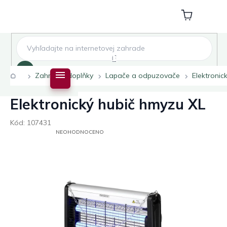
Přejít
na
Nákupní
obsah
košík
Hledat
Domů
Zahradní doplňky
Lapače a odpuzovače
Elektronic
Elektronický hubič hmyzu XL
Kód:
107431
PRŮMĚRNÉ
NEOHODNOCENO
HODNOCENÍ
PRODUKTU
JE
0,0
Z
5
HVĚZDIČEK.