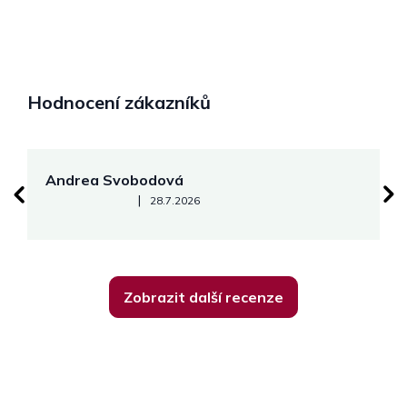
Hodnocení zákazníků
Andrea Svobodová
M
Hodnocení obchodu je 5 z 5 hvězdiček.
|
28.7.2026
Zobrazit další recenze
Z