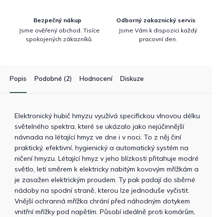
Bezpečný nákup
Odborný zakaznický servis
Jsme ověřený obchod. Tisíce
Jsme Vám k dispozici každý
spokojených zákazníků.
pracovní den.
Popis
Podobné (2)
Hodnocení
Diskuze
Elektronický hubič hmyzu využívá specifickou vlnovou délku
světelného spektra, které se ukázalo jako nejúčinnější
návnada na létající hmyz ve dne i v noci. To z něj činí
praktický, efektivní, hygienický a automatický systém na
ničení hmyzu. Létající hmyz v jeho blízkosti přitahuje modré
světlo, letí směrem k elektricky nabitým kovovým mřížkám a
je zasažen elektrickým proudem. Ty pak padají do sběrné
nádoby na spodní straně, kterou lze jednoduše vyčistit.
Vnější ochranná mřížka chrání před náhodným dotykem
vnitřní mřížky pod napětím. Působí ideálně proti komárům,