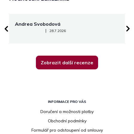
Andrea Svobodová
M
Hodnocení obchodu je 5 z 5 hvězdiček.
|
28.7.2026
Zobrazit další recenze
Z
á
INFORMACE PRO VÁS
p
Doručení a možnosti platby
a
Obchodní podmínky
t
í
Formulář pro odstoupení od smlouvy