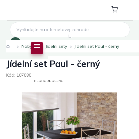
Přejít
na
Nákupní
obsah
košík
Hledat
Domů
Nábytek
Jídelní sety
Jídelní set Paul - černý
Jídelní set Paul - černý
Kód:
107898
PRŮMĚRNÉ
NEOHODNOCENO
HODNOCENÍ
PRODUKTU
JE
0,0
Z
5
HVĚZDIČEK.