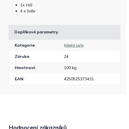
1x stůl
4 x židle
Doplňkové parametry
Kategorie
:
Jídelní sety
Záruka
:
24
Hmotnost
:
100 kg
EAN
:
4250525373431
Hodnocení zákazníků