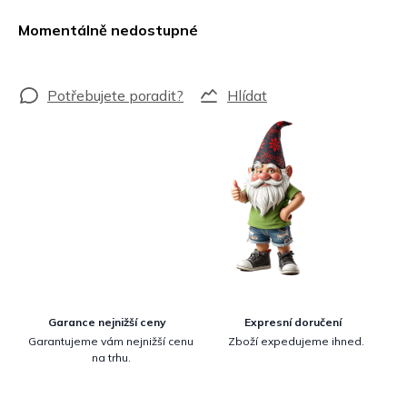
Měrná
cena:
Momentálně nedostupné
Hlídat
Garance nejnižší ceny
Expresní doručení
Garantujeme vám nejnižší cenu
Zboží expedujeme ihned.
na trhu.