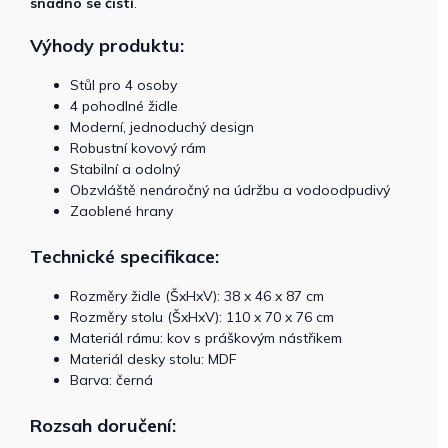
snadno se čistí
.
Výhody produktu:
Stůl pro 4 osoby
4 pohodlné židle
Moderní, jednoduchý design
Robustní kovový rám
Stabilní a odolný
Obzvláště nenáročný na údržbu a vodoodpudivý
Zaoblené hrany
Technické specifikace:
Rozměry židle (ŠxHxV): 38 x 46 x 87 cm
Rozměry stolu (ŠxHxV): 110 x 70 x 76 cm
Materiál rámu: kov s práškovým nástřikem
Materiál desky stolu: MDF
Barva: černá
Rozsah doručení: