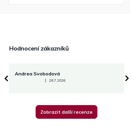
Hodnocení zákazníků
Andrea Svobodová
M
Hodnocení obchodu je 5 z 5 hvězdiček.
|
28.7.2026
Zobrazit další recenze