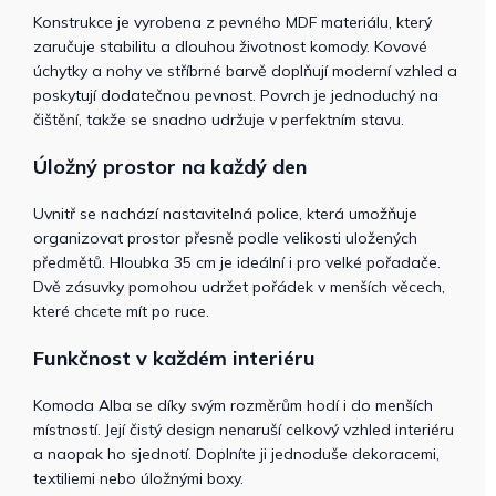
Konstrukce je vyrobena z pevného MDF materiálu, který
zaručuje stabilitu a dlouhou životnost komody. Kovové
úchytky a nohy ve stříbrné barvě doplňují moderní vzhled a
poskytují dodatečnou pevnost. Povrch je jednoduchý na
čištění, takže se snadno udržuje v perfektním stavu.
Úložný prostor na každý den
Uvnitř se nachází nastavitelná police, která umožňuje
organizovat prostor přesně podle velikosti uložených
předmětů. Hloubka 35 cm je ideální i pro velké pořadače.
Dvě zásuvky pomohou udržet pořádek v menších věcech,
které chcete mít po ruce.
Funkčnost v každém interiéru
Komoda Alba se díky svým rozměrům hodí i do menších
místností. Její čistý design nenaruší celkový vzhled interiéru
a naopak ho sjednotí. Doplníte ji jednoduše dekoracemi,
textiliemi nebo úložnými boxy.