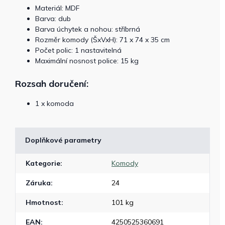
Materiál: MDF
Barva: dub
Barva úchytek a nohou: stříbrná
Rozměr komody (ŠxVxH): 71 x 74 x 35 cm
Počet polic: 1 nastavitelná
Maximální nosnost police: 15 kg
Rozsah doručení:
1 x komoda
Doplňkové parametry
Kategorie
:
Komody
Záruka
:
24
Hmotnost
:
101 kg
EAN
:
4250525360691