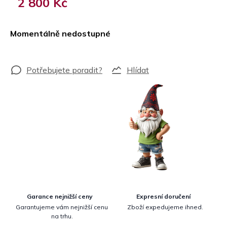
2 800 Kč
Měrná
cena:
Momentálně nedostupné
Hlídat
Garance nejnižší ceny
Expresní doručení
Garantujeme vám nejnižší cenu
Zboží expedujeme ihned.
na trhu.