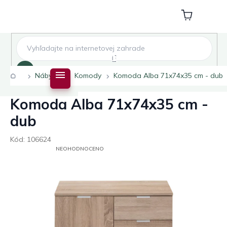
Přejít
na
Nákupní
obsah
košík
Hledat
Domů
Nábytek
Komody
Komoda Alba 71x74x35 cm - dub
Komoda Alba 71x74x35 cm -
dub
Kód:
106624
PRŮMĚRNÉ
NEOHODNOCENO
HODNOCENÍ
PRODUKTU
JE
0,0
Z
5
HVĚZDIČEK.