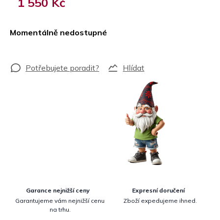
1 550 Kč
Měrná
cena:
Momentálně nedostupné
Hlídat
Garance nejnižší ceny
Expresní doručení
Garantujeme vám nejnižší cenu
Zboží expedujeme ihned.
na trhu.