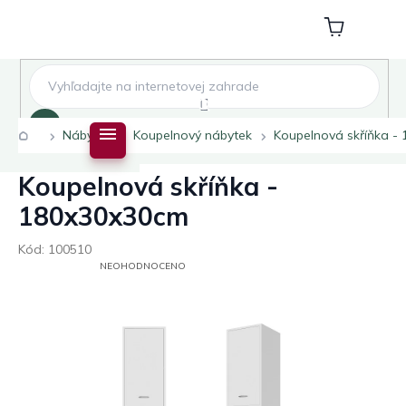
Přejít
na
Nákupní
obsah
košík
Hledat
Domů
Nábytek
Koupelnový nábytek
Koupelnová skříňka -
Koupelnová skříňka -
180x30x30cm
Kód:
100510
PRŮMĚRNÉ
NEOHODNOCENO
HODNOCENÍ
PRODUKTU
JE
0,0
Z
5
HVĚZDIČEK.