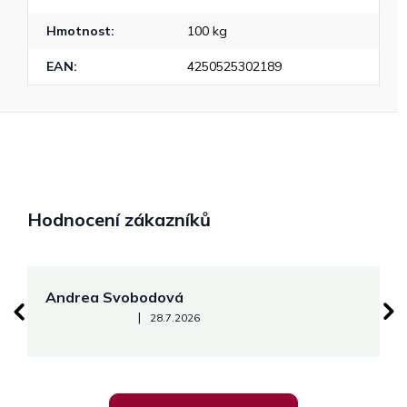
Hmotnost
:
100 kg
EAN
:
4250525302189
Hodnocení zákazníků
Andrea Svobodová
M
Hodnocení obchodu je 5 z 5 hvězdiček.
|
28.7.2026