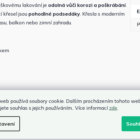
áškovému lakování je
odolná vůči korozi a poškrábání
.
í křesel jsou
pohodlné podsedáky
. Křesla s moderním
asu, balkon nebo zimní zahradu.
P
ikem
web používá soubory cookie. Dalším procházením tohoto we
jete souhlas s jejich používáním.. Více informací
zde
.
tavení
Souh