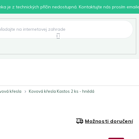
inka je z technických příčin nedostupná. Kontaktujte nás prosím email
lení
Chovatelské potřeby
Dílna
Pro děti
vová křesla
Kovová křesla Kastos 2 ks - hnědá
Možnosti doručení