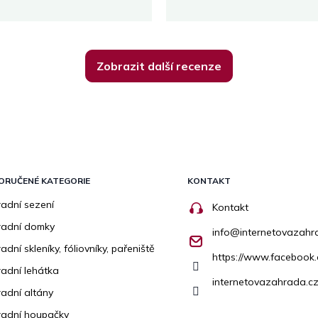
Zobrazit další recenze
ORUČENÉ KATEGORIE
KONTAKT
adní sezení
Kontakt
radní domky
info
@
internetovazahr
adní skleníky, fóliovníky, pařeniště
https://www.facebook
adní lehátka
internetovazahrada.cz
adní altány
adní houpačky