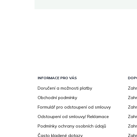
Z
á
p
INFORMACE PRO VÁS
DOP
a
Doručení a možnosti platby
Zahr
t
Obchodní podmínky
Zah
í
Formulář pro odstoupení od smlouvy
Zahr
Odstoupení od smlouvy/ Reklamace
Zahr
Podmínky ochrany osobních údajů
Zahr
Často kladené dotazy
Zahr