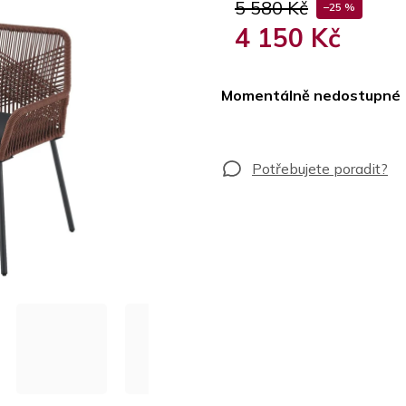
5 580 Kč
–25 %
4 150 Kč
Měrná
cena:
Momentálně nedostupné