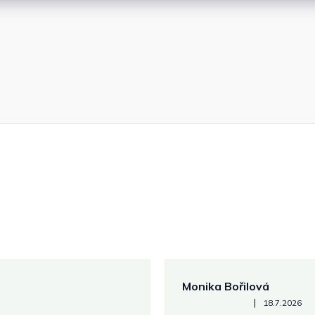
Monika Bořilová
Hodnocení obchodu je 5 z 5
|
18.7.2026