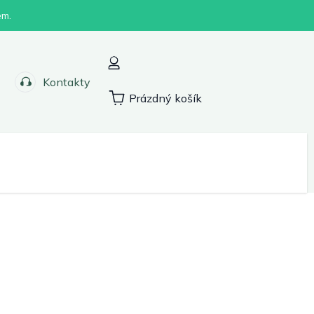
em.
Kontakty
Prázdný košík
Nákupní
košík
Sport