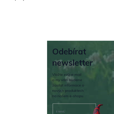
Odebírat
newsletter
Vložte svůj e-mail
a my vám budeme
zasílat informace o
nových produktech
na našem e-shopu.
E-MAIL