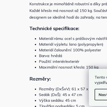
Konstrukce je mimořádně robustní a díky pr
Každé křeslo má nosnost až 150 kg. Součást
designem se ideálně hodí do zahrady, na ter
Technické specifikace:
Materiál rámu: ocel s práškovým nástř
Materiál výpletu: lano (polypropylen)
Materiál čalounění: 100% polyester
Barva: hnědá
Použití: interiér/exteriér
Maximální nosnost křesla: 150 kg
Tento 
Rozměry:
vyjadřu
Rozměry (DxŠxV): 61 x 57 x 86 cm
Nas
Sedák (DxŠ): 45 x 47 cm
Výška sedáku: 45 cm
Tloušťka podsedáku: 5 cm