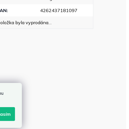
EAN
:
4262437181097
oložka byla vyprodána…
bu
lasím