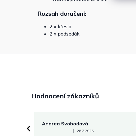
Rozsah doručení:
2 x křeslo
2 x podsedák
Hodnocení zákazníků
Andrea Svobodová
Hodnocení obchodu je 5 z 5 hvězdiček.
|
28.7.2026