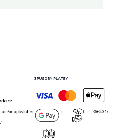
ZPŮSOBY PLATBY
ada.cz
.com/people/internetovazahradacz/100069706866431/
/