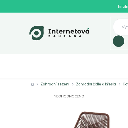
Přejít
Infol
na
obsah
Hledat
Nábytek
Byd
Zahrada
Domů
Zahradní sezení
Zahradní židle a křesla
Ko
PRŮMĚRNÉ
NEOHODNOCENO
HODNOCENÍ
PRODUKTU
JE
0,0
Z
5
HVĚZDIČEK.