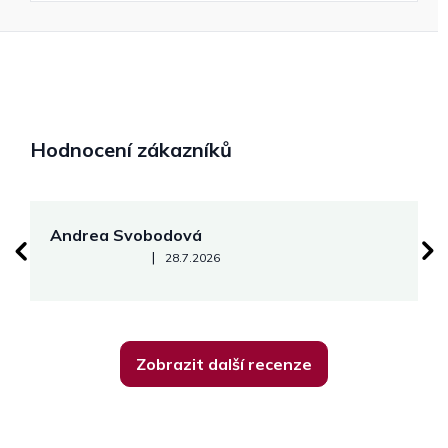
Hodnocení zákazníků
Andrea Svobodová
M
Hodnocení obchodu je 5 z 5 hvězdiček.
|
28.7.2026
Zobrazit další recenze