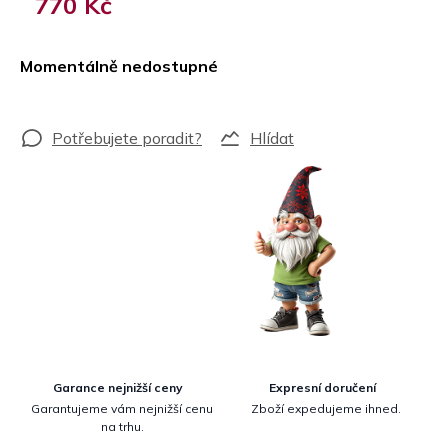
770 Kč
Měrná
cena:
Momentálně nedostupné
Hlídat
Garance nejnižší ceny
Expresní doručení
Garantujeme vám nejnižší cenu
Zboží expedujeme ihned.
na trhu.