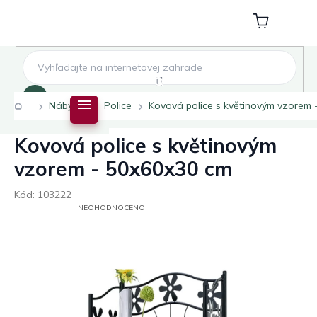
Přejít
na
Nákupní
obsah
košík
Hledat
Domů
Nábytek
Police
Kovová police s květinovým vzorem 
Kovová police s květinovým
vzorem - 50x60x30 cm
Kód:
103222
PRŮMĚRNÉ
NEOHODNOCENO
HODNOCENÍ
PRODUKTU
JE
0,0
Z
5
HVĚZDIČEK.