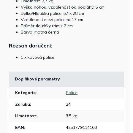
Hmotnost: 2,7 kg
Výška nohou, vzdálenost od podlahy: 5 cm
Délka/Hloubka police: 57 x 28 cm
Vzdálenost mezi policemi: 17 cm
Průměr tloušťky rámu: 2 cm
Barva: matná černá
Rozsah doručení:
1 x kovová police
Doplňkové parametry
Kategorie
:
Police
Záruka
:
24
Hmotnost
:
3.5 kg
EAN
:
4251779114160