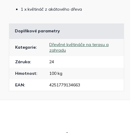
1 x květináč z akátového dřeva
Doplňkové parametry
Dřevěné květináče na terasu a
Kategorie
:
zahradu
Záruka
:
24
Hmotnost
:
100 kg
EAN
:
4251779134663