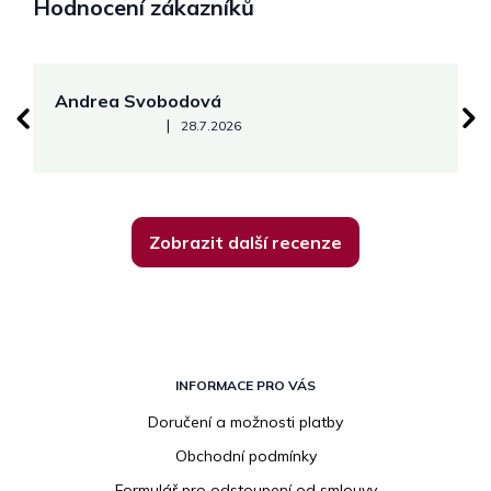
Hodnocení zákazníků
Andrea Svobodová
M
Hodnocení obchodu je 5 z 5 hvězdiček.
|
28.7.2026
Zobrazit další recenze
Z
á
INFORMACE PRO VÁS
p
Doručení a možnosti platby
a
Obchodní podmínky
t
í
Formulář pro odstoupení od smlouvy