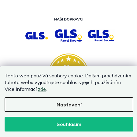
NAŠI DOPRAVCI
Tento web používá soubory cookie. Dalším procházením
tohoto webu vyjadřujete souhlas s jejich používáním..
Více informací
zde
.
Nastavení
Vytvořil Shoptet
Copyright 2026
InternetovaZahrada.cz
. Všechna práva vyhrazena.
Souhlasím
Infolinka je z technických příčin nedostupná. Kontaktujte
nás prosím emailem.