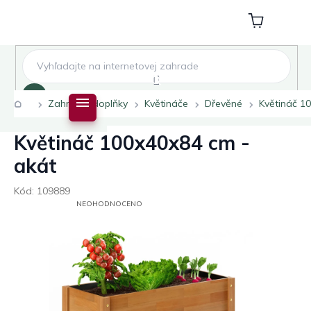
Přejít
na
Nákupní
obsah
košík
Hledat
Domů
Zahradní doplňky
Květináče
Dřevěné
Květináč 1
Květináč 100x40x84 cm -
akát
Kód:
109889
PRŮMĚRNÉ
NEOHODNOCENO
HODNOCENÍ
PRODUKTU
JE
0,0
Z
5
HVĚZDIČEK.