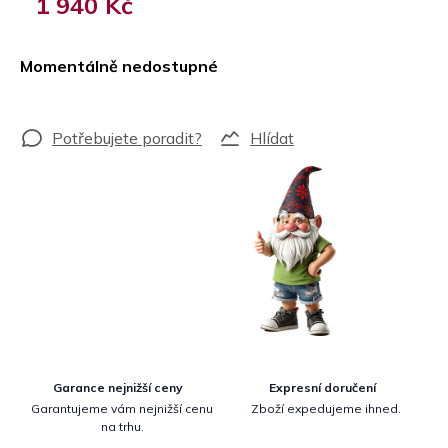
1 940 Kč
Měrná
cena:
Momentálně nedostupné
Hlídat
Garance nejnižší ceny
Expresní doručení
Garantujeme vám nejnižší cenu
Zboží expedujeme ihned.
na trhu.