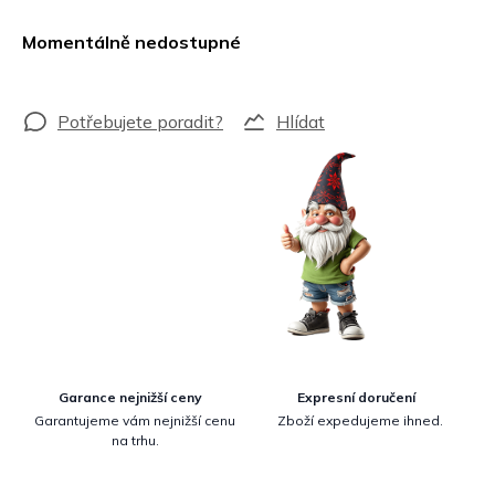
Měrná
cena:
Momentálně nedostupné
Hlídat
Garance nejnižší ceny
Expresní doručení
Garantujeme vám nejnižší cenu
Zboží expedujeme ihned.
na trhu.