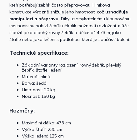
kteří potřebují žebřík často přepravovat. Hliníková
konstrukce výrazně snižuje jeho hmotnost, což
usnadňuje
manipulaci a přepravu.
Díky uzamykatelnému kloubovému
mechanismu nabízí žebřík několik možností rozložení: může
sloužit jako dlouhý rovný žebřík o délce až 4,73 m, jako
štafle nebo jako lešení s podlahou, která je součástí balení.
Technické specifikace:
Základní varianty rozložení: rovný žebřík, převislý
žebřík, štafle, lešení
Materiál: hliník
Barva: šedá
Hmotnost: 20 kg
Nosnost: 150 kg
Rozměry:
Maximální délka: 473 cm
Výška štaflí: 230 cm
Výška lešení: 125 cm