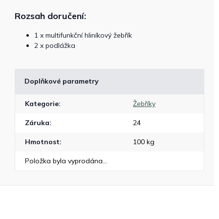
Rozsah doručení:
1 x multifunkční hliníkový žebřík
2 x podlážka
Doplňkové parametry
Kategorie
:
Žebříky
Záruka
:
24
Hmotnost
:
100 kg
Položka byla vyprodána…