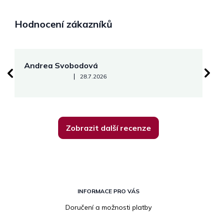
Hodnocení zákazníků
Andrea Svobodová
M
Hodnocení obchodu je 5 z 5 hvězdiček.
|
28.7.2026
Zobrazit další recenze
Z
á
INFORMACE PRO VÁS
p
Doručení a možnosti platby
a