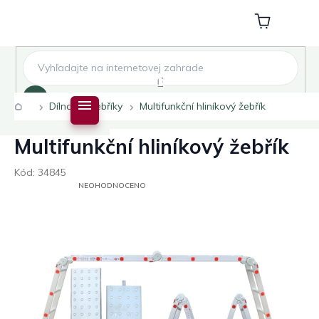
Přejít
na
Nákupní
obsah
košík
Hledat
Domů
Dílna
Žebříky
Multifunkční hliníkový žebřík
Multifunkční hliníkový žebřík
Kód:
34845
PRŮMĚRNÉ
NEOHODNOCENO
HODNOCENÍ
PRODUKTU
JE
0,0
Z
5
HVĚZDIČEK.