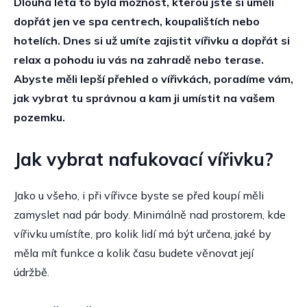
Dlouhá léta to byla možnost, kterou jste si uměli
dopřát jen ve spa centrech, koupalištích nebo
hotelích. Dnes si už umíte zajistit vířivku a dopřát si
relax a pohodu iu vás na zahradě nebo terase.
Abyste měli lepší přehled o vířivkách, poradíme vám,
jak vybrat tu správnou a kam ji umístit na vašem
pozemku.
Jak vybrat nafukovací vířivku?
Jako u všeho, i při vířivce byste se před koupí měli
zamyslet nad pár body. Minimálně nad prostorem, kde
vířivku umístíte, pro kolik lidí má být určena, jaké by
měla mít funkce a kolik času budete věnovat její
údržbě.