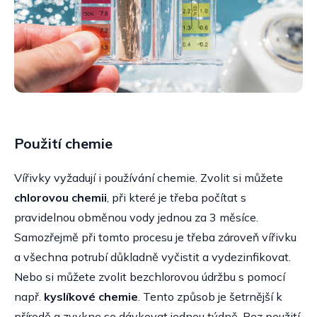
Použití chemie
Vířivky vyžadují i používání chemie. Zvolit si můžete
chlorovou chemii
, při které je třeba počítat s
pravidelnou obměnou vody jednou za 3 měsíce.
Samozřejmě při tomto procesu je třeba zároveň vířivku
a všechna potrubí důkladně vyčistit a vydezinfikovat.
Nebo si můžete zvolit bezchlorovou údržbu s pomocí
např.
kyslíkové chemie
. Tento způsob je šetrnější k
přírodě a zvykne se dávkovat jednou týdně. Bez použití