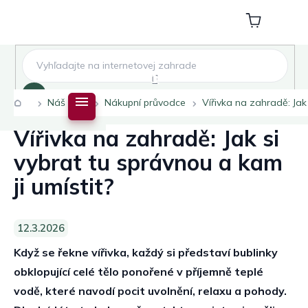
Přejít
na
Nákupní
obsah
košík
Hledat
Domů
Náš blog
Nákupní průvodce
Vířivka na zahradě: Jak 
Vířivka na zahradě: Jak si
vybrat tu správnou a kam
ji umístit?
12.3.2026
Když se řekne vířivka, každý si představí bublinky
obklopující celé tělo ponořené v příjemně teplé
vodě, které navodí pocit uvolnění, relaxu a pohody.