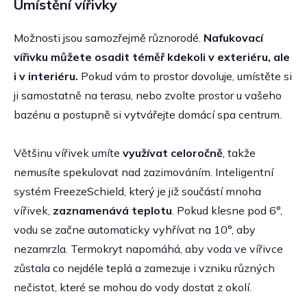
Umístění vířivky
Možnosti jsou samozřejmě různorodé.
Nafukovací
vířivku můžete osadit téměř kdekoli v exteriéru, ale
i v interiéru.
Pokud vám to prostor dovoluje, umístěte si
ji samostatně na terasu, nebo zvolte prostor u vašeho
bazénu a postupně si vytvářejte domácí spa centrum.
Většinu vířivek umíte
využívat celoročně
, takže
nemusíte spekulovat nad zazimováním. Inteligentní
systém FreezeSchield, který je již součástí mnoha
vířivek,
zaznamenává teplotu
. Pokud klesne pod 6°,
vodu se začne automaticky vyhřívat na 10°, aby
nezamrzla. Termokryt napomáhá, aby voda ve vířivce
zůstala co nejdéle teplá a zamezuje i vzniku různých
nečistot, které se mohou do vody dostat z okolí.