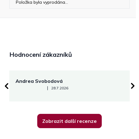
Položka byla vyprodána…
Hodnocení zákazníků
Andrea Svobodová
M
Hodnocení obchodu je 5 z 5 hvězdiček.
|
28.7.2026
Zobrazit další recenze