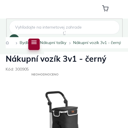
Přejít
na
Nákupní
obsah
košík
Hledat
Domů
Bydlení
Nákupní tašky
Nákupní vozík 3v1 - černý
Nákupní vozík 3v1 - černý
Kód:
300905
PRŮMĚRNÉ
NEOHODNOCENO
HODNOCENÍ
PRODUKTU
JE
0,0
Z
5
HVĚZDIČEK.