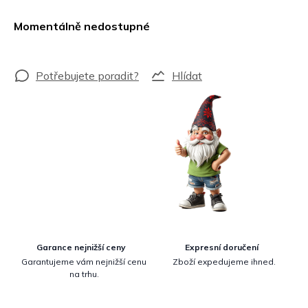
Měrná
cena:
Momentálně nedostupné
Hlídat
Garance nejnižší ceny
Expresní doručení
Garantujeme vám nejnižší cenu
Zboží expedujeme ihned.
na trhu.