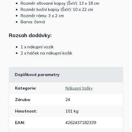
Rozměr síťované kapsy (ŠxV): 13 x 18 cm
Rozměr boční kapsy (ŠxV): 10 x 22 cm
Rozměr rámu: 3 x 2 cm
Barva: černá
Rozsah dodávky:
1 x nákupní vozík
2 x háček na nákupní košík
Doplňkové parametry
Kategorie
:
Nákupní tašky
Záruka
:
24
Hmotnost
:
101 kg
EAN
:
4262437182339