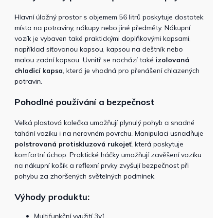
Hlavní úložný prostor s objemem 56 litrů poskytuje dostatek
místa na potraviny, nákupy nebo jiné předměty. Nákupní
vozík je vybaven také praktickými doplňkovými kapsami,
například síťovanou kapsou, kapsou na deštník nebo
malou zadní kapsou. Uvnitř se nachází také
izolovaná
chladicí kapsa
, která je vhodná pro přenášení chlazených
potravin.
Pohodlné používání a bezpečnost
Velká plastová kolečka umožňují plynulý pohyb a snadné
tahání vozíku i na nerovném povrchu. Manipulaci usnadňuje
polstrovaná protiskluzová rukojeť
, která poskytuje
komfortní úchop. Praktické háčky umožňují zavěšení vozíku
na nákupní košík a reflexní prvky zvyšují bezpečnost při
pohybu za zhoršených světelných podmínek.
Výhody produktu:
Multifunkční využití 3v1