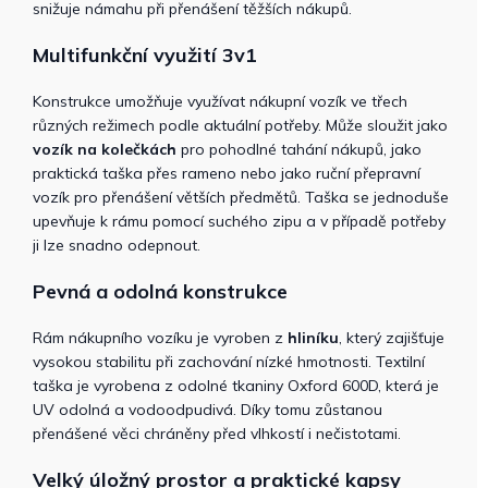
snižuje námahu při přenášení těžších nákupů.
Multifunkční využití 3v1
Konstrukce umožňuje využívat nákupní vozík ve třech
různých režimech podle aktuální potřeby. Může sloužit jako
vozík na kolečkách
pro pohodlné tahání nákupů, jako
praktická taška přes rameno nebo jako ruční přepravní
vozík pro přenášení větších předmětů. Taška se jednoduše
upevňuje k rámu pomocí suchého zipu a v případě potřeby
ji lze snadno odepnout.
Pevná a odolná konstrukce
Rám nákupního vozíku je vyroben z
hliníku
, který zajišťuje
vysokou stabilitu při zachování nízké hmotnosti. Textilní
taška je vyrobena z odolné tkaniny Oxford 600D, která je
UV odolná a vodoodpudivá. Díky tomu zůstanou
přenášené věci chráněny před vlhkostí i nečistotami.
Velký úložný prostor a praktické kapsy