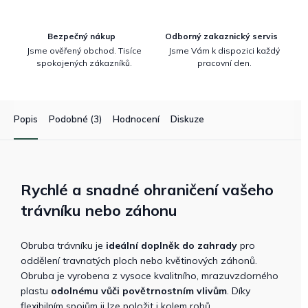
Bezpečný nákup
Odborný zakaznický servis
Jsme ověřený obchod. Tisíce
Jsme Vám k dispozici každý
spokojených zákazníků.
pracovní den.
Popis
Podobné (3)
Hodnocení
Diskuze
Rychlé a snadné ohraničení vašeho
trávníku nebo záhonu
Obruba trávníku je
ideální doplněk do zahrady
pro
oddělení travnatých ploch nebo květinových záhonů.
Obruba je vyrobena z vysoce kvalitního, mrazuvzdorného
plastu
odolnému vůči povětrnostním vlivům
. Díky
flexibilním spojům ji lze položit i kolem rohů.