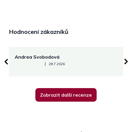
Hodnocení zákazníků
Andrea Svobodová
M
Hodnocení obchodu je 5 z 5 hvězdiček.
|
28.7.2026
Zobrazit další recenze
Z