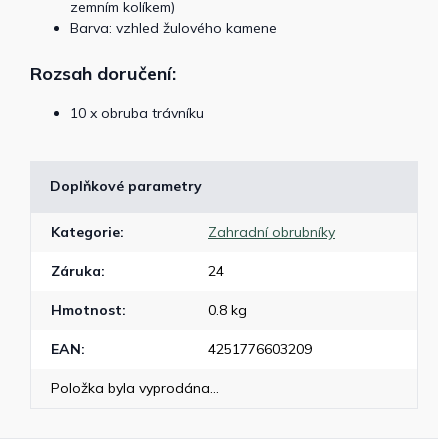
zemním kolíkem)
Barva: vzhled žulového kamene
Rozsah doručení:
10 x obruba trávníku
Doplňkové parametry
Kategorie
:
Zahradní obrubníky
Záruka
:
24
Hmotnost
:
0.8 kg
EAN
:
4251776603209
Položka byla vyprodána…