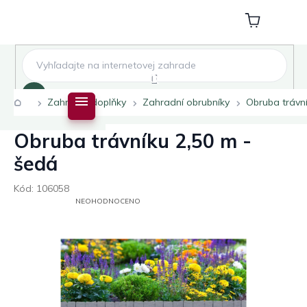
Přejít
na
Nákupní
obsah
košík
Hledat
Domů
Zahradní doplňky
Zahradní obrubníky
Obruba trávní
Obruba trávníku 2,50 m -
šedá
Kód:
106058
PRŮMĚRNÉ
NEOHODNOCENO
HODNOCENÍ
PRODUKTU
JE
0,0
Z
5
HVĚZDIČEK.