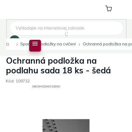
Přejít
na
Nákupní
obsah
košík
Hledat
Domů
Sport
Podložky na cvičení
Ochranná podložka na po
Ochranná podložka na
podlahu sada 18 ks - šedá
Kód:
109732
PRŮMĚRNÉ
NEOHODNOCENO
HODNOCENÍ
PRODUKTU
JE
0,0
Z
5
HVĚZDIČEK.