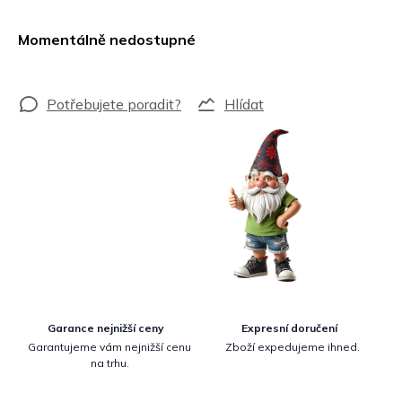
Měrná
cena:
Momentálně nedostupné
Hlídat
Garance nejnižší ceny
Expresní doručení
Garantujeme vám nejnižší cenu
Zboží expedujeme ihned.
na trhu.