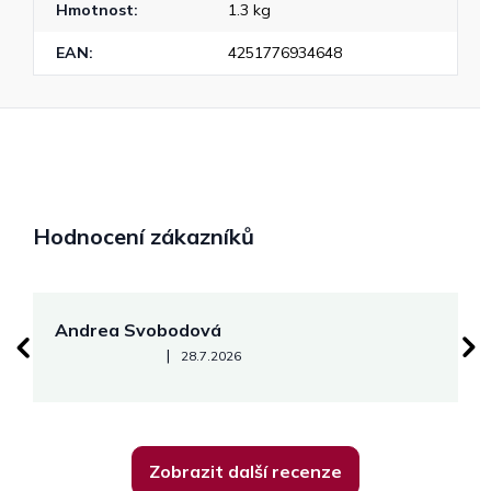
Hmotnost
:
1.3 kg
EAN
:
4251776934648
Hodnocení zákazníků
Andrea Svobodová
M
Hodnocení obchodu je 5 z 5 hvězdiček.
|
28.7.2026
Zobrazit další recenze