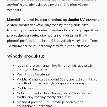
zavření krytu, aby byly rostliny chráněny před větrem i
zespodu.
Materiál krytu má
hustou tkaninu, optimální UV ochranu
a stále dostatek světla, aby rostliny mohly dále růst.
Navzdory poměrně hrubému materiálu je látka
propustná
pro vzduch a vodu,
aby nebránilo v růstu rostlin. V
případě potřeby lze ochranný kryt vyčistit vlhkým hadříkem.
To znamená, že je udržitelný a může být použit znovu.
Výhody produktu:
Ideální i pro ochranu mladých stromků, aby přežili
první zimu bez újmy
Pevný, hrubý materiál
Praktická šňůrka ve spodní části, aby ochranný kryt
neodfoukl a rostliny byly zespodu chráněny
Praktický zip
Nabízí optimální UV ochranu, ale stále dostatek
světla, aby rostliny mohly dále růst
Možnost prát na 30°C, proto je opakovaně
použitelný a udržitelný