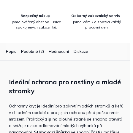
Bezpečný nákup
Odborný zakaznický servis
Jsme ověřený obchod. Tisíce
Jsme Vám k dispozici každý
spokojených zákazníků.
pracovní den.
Popis
Podobné (2)
Hodnocení
Diskuze
Ideální ochrana pro rostliny a mladé
stromky
Ochranný kryt je ideální pro zakrytí mladých stromků a keřů
v chladném období a pro jejich ochranu před poškozením
mrazem. Praktický
zip
na dlouhé straně se snadno otevírá
a snižuje riziko odlamování mladých výhonků při
nasazování.
Stahovací šňůrka
ve spodní části umožňuje