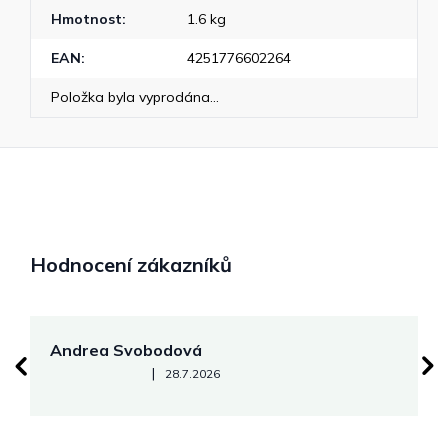
Hmotnost
:
1.6 kg
EAN
:
4251776602264
Položka byla vyprodána…
Hodnocení zákazníků
Andrea Svobodová
M
Hodnocení obchodu je 5 z 5 hvězdiček.
|
28.7.2026