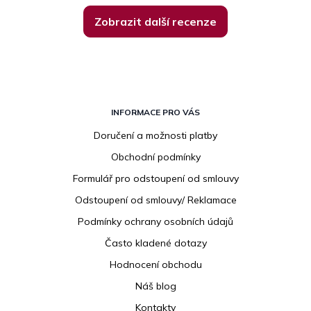
Zobrazit další recenze
Z
á
INFORMACE PRO VÁS
p
Doručení a možnosti platby
a
Obchodní podmínky
t
í
Formulář pro odstoupení od smlouvy
Odstoupení od smlouvy/ Reklamace
Podmínky ochrany osobních údajů
Často kladené dotazy
Hodnocení obchodu
Náš blog
Kontakty