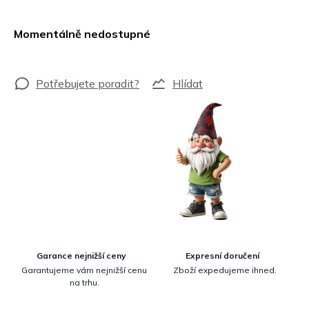
Měrná
cena:
Momentálně nedostupné
Hlídat
Garance nejnižší ceny
Expresní doručení
Garantujeme vám nejnižší cenu
Zboží expedujeme ihned.
na trhu.