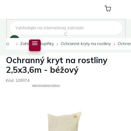
Přejít
na
Nákupní
obsah
košík
Hledat
Domů
Zahradní doplňky
Ochranné kryty na rostliny
Ochran
Ochranný kryt na rostliny
2,5x3,6m - béžový
Kód:
109374
PRŮMĚRNÉ
NEOHODNOCENO
HODNOCENÍ
PRODUKTU
JE
0,0
Z
5
HVĚZDIČEK.