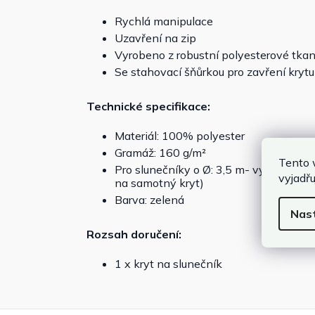
Rychlá manipulace
Uzavření na zip
Vyrobeno z robustní polyesterové tka
Se stahovací šňůrkou pro zavření krytu
Technické specifikace:
Materiál: 100% polyester
Gramáž: 160 g/m²
Tento 
Pro slunečníky o Ø: 3,5 m- vybraná vel
vyjadřu
na samotný kryt)
Barva: zelená
Nas
Rozsah doručení:
1 x kryt na slunečník