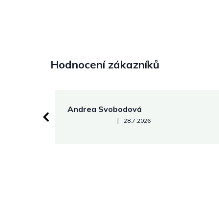
Hodnocení zákazníků
Andrea Svobodová
Hodnocení obchodu je 5 z 5 hvězdiček.
|
28.7.2026