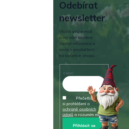
Odebírat
newsletter
Vložte svůj e-mail
a my vám budeme
zasílat informace o
nových produktech
na našem e-shopu.
E-MAIL
Přečetl(a) jsem
si prohlášení o
ochraně osobních
údajů
a rozumím mu.
Přihlásit se