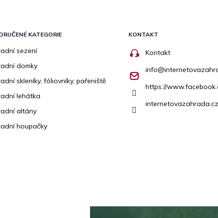
ORUČENÉ KATEGORIE
KONTAKT
adní sezení
Kontakt
radní domky
info
@
internetovazahr
adní skleníky, fóliovníky, pařeniště
https://www.facebook
adní lehátka
internetovazahrada.cz
adní altány
adní houpačky