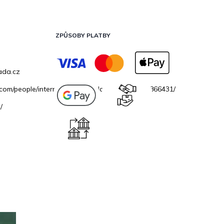
ZPŮSOBY PLATBY
ada.cz
.com/people/internetovazahradacz/100069706866431/
/