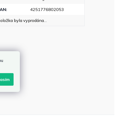
EAN
:
4251776802053
oložka byla vyprodána…
bu
lasím