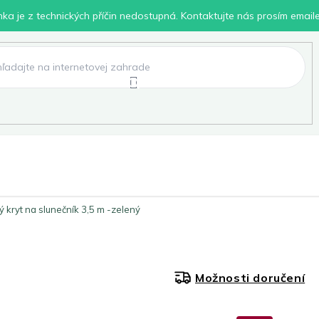
inka je z technických příčin nedostupná. Kontaktujte nás prosím email
lení
Chovatelské potřeby
Dílna
Pro děti
 kryt na slunečník 3,5 m -zelený
Možnosti doručení