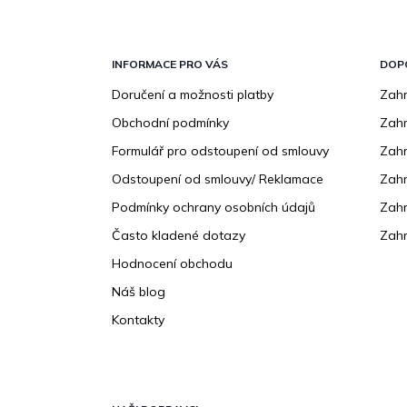
Z
á
p
INFORMACE PRO VÁS
DOP
a
Doručení a možnosti platby
Zahr
t
Obchodní podmínky
Zah
í
Formulář pro odstoupení od smlouvy
Zahr
Odstoupení od smlouvy/ Reklamace
Zahr
Podmínky ochrany osobních údajů
Zahr
Často kladené dotazy
Zahr
Hodnocení obchodu
Náš blog
Kontakty