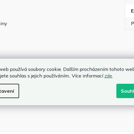
niny
P
web používá soubory cookie. Dalším procházením tohoto we
ikost se vztahuje na průměr vašeho slunečníku ( ale ne
jete souhlas s jejich používáním.. Více informací
zde
.
tavení
Souh