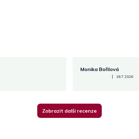
Monika Bořilová
Hodnocení obchodu je 5 z 5
|
18.7.2026
Zobrazit další recenze