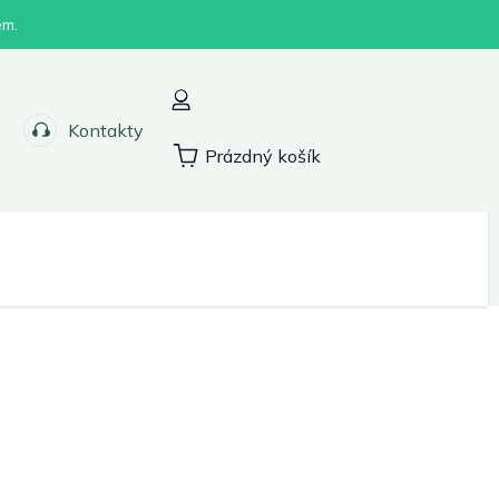
em.
Kontakty
Prázdný košík
Nákupní
košík
Sport