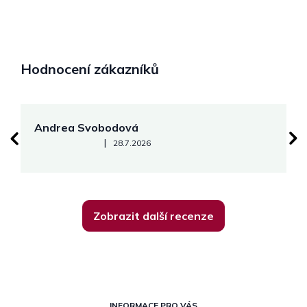
Hodnocení zákazníků
Andrea Svobodová
M
Hodnocení obchodu je 5 z 5 hvězdiček.
|
28.7.2026
Zobrazit další recenze
Z
INFORMACE PRO VÁS