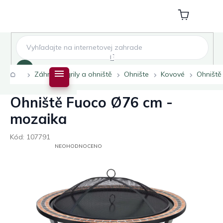
Přejít
na
Nákupní
obsah
košík
Hledat
Domů
Záhradní grily a ohniště
Ohnište
Kovové
Ohniště
Ohniště Fuoco Ø76 cm -
mozaika
Kód:
107791
PRŮMĚRNÉ
NEOHODNOCENO
HODNOCENÍ
PRODUKTU
JE
0,0
Z
5
HVĚZDIČEK.