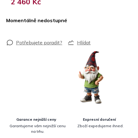
2 460 Kč
Měrná
cena:
Momentálně nedostupné
Hlídat
Garance nejnižší ceny
Expresní doručení
Garantujeme vám nejnižší cenu
Zboží expedujeme ihned.
na trhu.