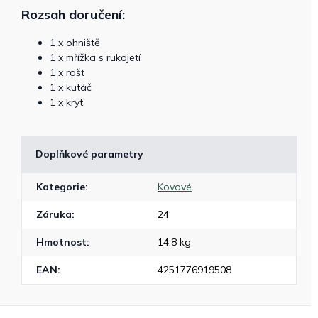
Rozsah doručení:
1 x ohniště
1 x mřížka s rukojetí
1 x rošt
1 x kutáč
1 x kryt
Doplňkové parametry
Kategorie
:
Kovové
Záruka
:
24
Hmotnost
:
14.8 kg
EAN
:
4251776919508