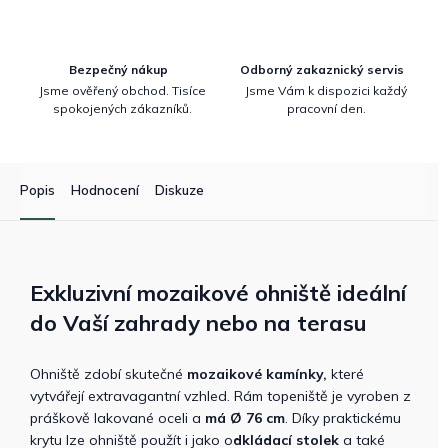
Bezpečný nákup
Odborný zakaznický servis
Jsme ověřený obchod. Tisíce
Jsme Vám k dispozici každý
spokojených zákazníků.
pracovní den.
Popis
Hodnocení
Diskuze
Exkluzivní mozaikové ohniště ideální
do Vaší zahrady nebo na terasu
Ohniště zdobí skutečné
mozaikové kamínky,
které
vytvářejí extravagantní vzhled. Rám topeniště je vyroben z
práškově lakované oceli a
má Ø 76 cm
. Díky praktickému
krytu lze ohniště použít i jako o
dkládací stolek
a také