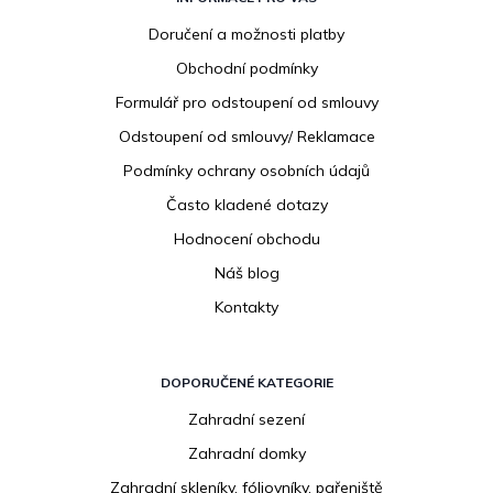
á
p
Doručení a možnosti platby
a
Obchodní podmínky
t
í
Formulář pro odstoupení od smlouvy
Odstoupení od smlouvy/ Reklamace
Podmínky ochrany osobních údajů
Často kladené dotazy
Hodnocení obchodu
Náš blog
Kontakty
DOPORUČENÉ KATEGORIE
Zahradní sezení
Zahradní domky
Zahradní skleníky, fóliovníky, pařeniště