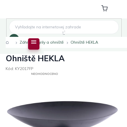
Přejít
na
Nákupní
obsah
košík
Hledat
Domů
Záhradní grily a ohniště
Ohniště HEKLA
Ohniště HEKLA
Kód:
KY2017FP
PRŮMĚRNÉ
NEOHODNOCENO
HODNOCENÍ
PRODUKTU
JE
0,0
Z
5
HVĚZDIČEK.