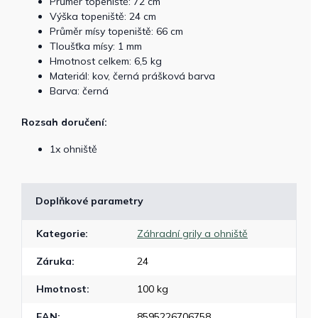
Průměr topeniště: 72 cm
Výška topeniště: 24 cm
Průměr mísy topeniště: 66 cm
Tloušťka mísy: 1 mm
Hmotnost celkem: 6,5 kg
Materiál: kov, černá prášková barva
Barva: černá
Rozsah doručení:
1x ohniště
Doplňkové parametry
Kategorie
:
Záhradní grily a ohniště
Záruka
:
24
Hmotnost
:
100 kg
EAN
:
8595226706758