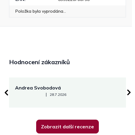
Položka byla vyprodána…
Hodnocení zákazníků
Andrea Svobodová
M
Hodnocení obchodu je 5 z 5 hvězdiček.
|
28.7.2026
Zobrazit další recenze