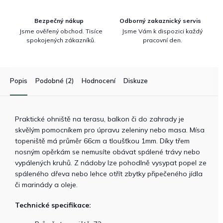
Bezpečný nákup
Odborný zakaznický servis
Jsme ověřený obchod. Tisíce
Jsme Vám k dispozici každý
spokojených zákazníků.
pracovní den.
Popis
Podobné (2)
Hodnocení
Diskuze
Praktické ohniště na terasu, balkon či do zahrady je
skvělým pomocníkem pro úpravu zeleniny nebo masa. Mísa
topeniště má průměr 66cm a tloušťkou 1mm. Díky třem
nosným opěrkám se nemusíte obávat spálené trávy nebo
vypálených kruhů. Z nádoby lze pohodlně vysypat popel ze
spáleného dřeva nebo lehce otřít zbytky připečeného jídla
či marinády a oleje.
Technické specifikace: