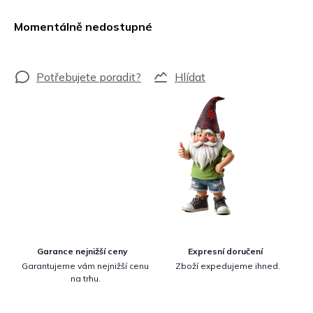
Měrná
cena:
Momentálně nedostupné
Hlídat
Garance nejnižší ceny
Expresní doručení
Garantujeme vám nejnižší cenu
Zboží expedujeme ihned.
na trhu.