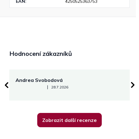
EAN
:
4250525363753
Hodnocení zákazníků
Andrea Svobodová
M
Hodnocení obchodu je 5 z 5 hvězdiček.
|
28.7.2026
Zobrazit další recenze