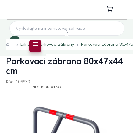
Přejít
na
Nákupní
obsah
košík
Hledat
Domů
Dílna
Parkovací zábrany
Parkovací zábrana 80x47
Parkovací zábrana 80x47x44
cm
Kód:
106930
PRŮMĚRNÉ
NEOHODNOCENO
HODNOCENÍ
PRODUKTU
JE
0,0
Z
5
HVĚZDIČEK.