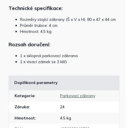
Technické specifikace:
Rozměry stojící zábrany (Š x V x H): 80 x 47 x 44 cm
Průměr trubice: 4 cm
Hmotnost: 4,5 kg
Rozsah doručení:
1 x sklopná parkovací zábrana
1 x visací zámek se 3 klíči
Doplňkové parametry
Kategorie
:
Parkovací zábrany
Záruka
:
24
Hmotnost
:
4.5 kg