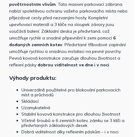
povětrnostním vlivům
. Tato masivní parkovací zábrana
nabízí spolehlivou ochranu vašeho parkovacího místa nebo
příjezdové cesty před nezvanými hosty. Kompletní
upevňovací materiál a 3 klíče na sloupek závory jsou
součástí balení. Základní deska je předvrtaná, což
umožňuje rychlé a snadné připevnění k zemi pomocí
6
dodaných zemních kotev
. Předvrtané tříbodové zapínání
umožňuje rychlou a snadnou instalaci na pevné povrchy.
Pevná kovová konstrukce zaručuje dlouhou životnost a
reflexní pásky
dobrou viditelnost ve dne i v noci
.
Výhody produktu:
Univerzálně použitelné pro blokování parkovacích
míst a průchodů
Skládací
Uzamykatelná
Stabilní kovová konstrukce pro dlouhou životnost
Včetně šroubů a 6 zemních kotev, zámku se 3 klíči a
předvrtaných základových desek
Dobrá viditelnost díky reflexním páskům - i v noci