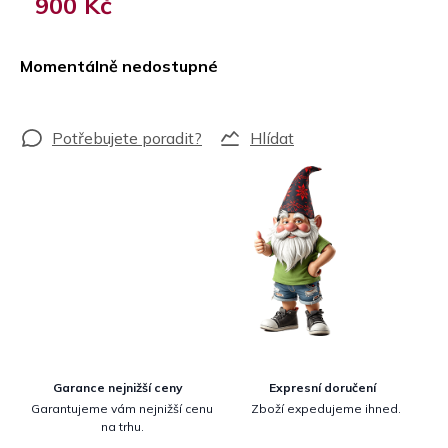
900 Kč
Měrná
cena:
Momentálně nedostupné
Hlídat
Garance nejnižší ceny
Expresní doručení
Garantujeme vám nejnižší cenu
Zboží expedujeme ihned.
na trhu.