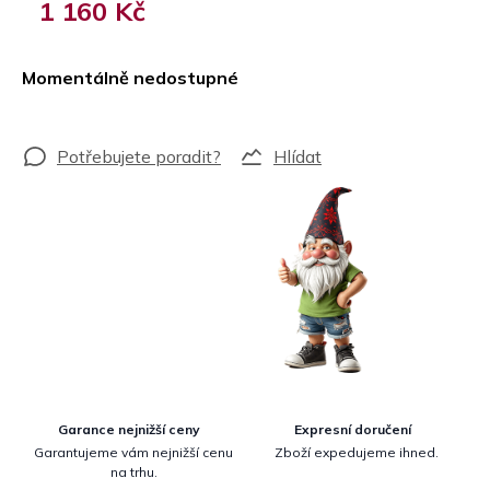
1 160 Kč
Měrná
cena:
Momentálně nedostupné
Hlídat
Garance nejnižší ceny
Expresní doručení
Garantujeme vám nejnižší cenu
Zboží expedujeme ihned.
na trhu.