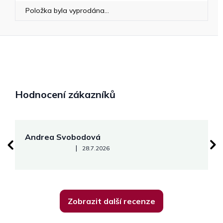
Položka byla vyprodána…
Hodnocení zákazníků
Andrea Svobodová
M
Hodnocení obchodu je 5 z 5 hvězdiček.
|
28.7.2026
Zobrazit další recenze