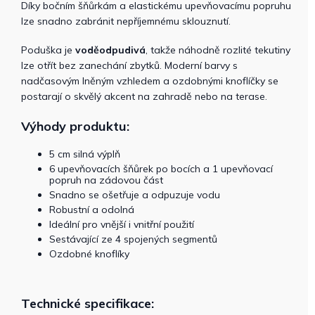
Díky bočním šňůrkám a elastickému upevňovacímu popruhu
lze snadno zabránit nepříjemnému sklouznutí.
Poduška je
voděodpudivá
, takže náhodně rozlité tekutiny
lze otřít bez zanechání zbytků. Moderní barvy s
nadčasovým lněným vzhledem a ozdobnými knoflíčky se
postarají o skvělý akcent na zahradě nebo na terase.
Výhody produktu:
5 cm silná výplň
6 upevňovacích šňůrek po bocích a 1 upevňovací
popruh na zádovou část
Snadno se ošetřuje a odpuzuje vodu
Robustní a odolná
Ideální pro vnější i vnitřní použití
Sestávající ze 4 spojených segmentů
Ozdobné knoflíky
Technické specifikace: