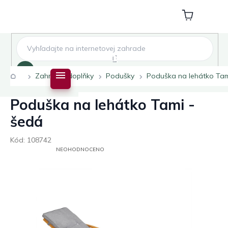
Přejít
na
Nákupní
obsah
košík
Hledat
Domů
Zahradní doplňky
Podušky
Poduška na lehátko Tam
Poduška na lehátko Tami -
šedá
Kód:
108742
PRŮMĚRNÉ
NEOHODNOCENO
HODNOCENÍ
PRODUKTU
JE
0,0
Z
5
HVĚZDIČEK.