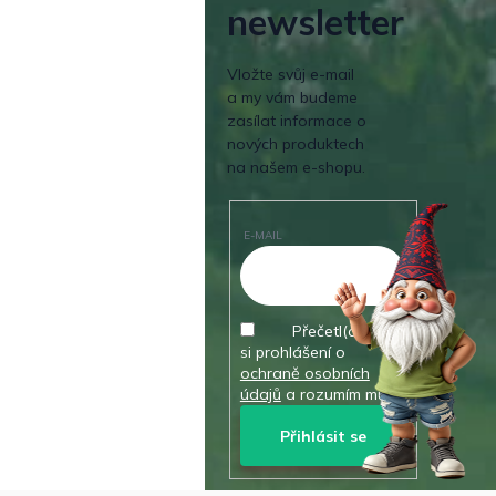
newsletter
Vložte svůj e-mail
a my vám budeme
zasílat informace o
nových produktech
na našem e-shopu.
E-MAIL
Přečetl(a) jsem
si prohlášení o
ochraně osobních
údajů
a rozumím mu.
Přihlásit se