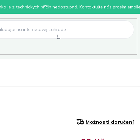
inka je z technických příčin nedostupná. Kontaktujte nás prosím email
lení
Chovatelské potřeby
Dílna
Pro děti
Možnosti doručení