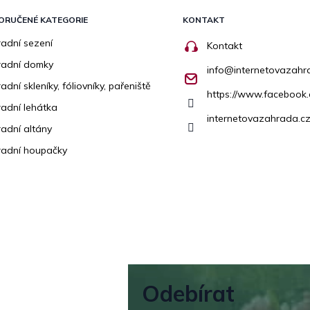
ORUČENÉ KATEGORIE
KONTAKT
adní sezení
Kontakt
radní domky
info
@
internetovazahr
adní skleníky, fóliovníky, pařeniště
https://www.facebook
adní lehátka
internetovazahrada.cz
adní altány
adní houpačky
Odebírat