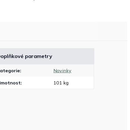
oplňkové parametry
ategorie
:
Novinky
Hmotnost
:
101 kg