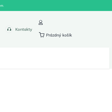
em.
Kontakty
Prázdný košík
Nákupní
košík
Sport