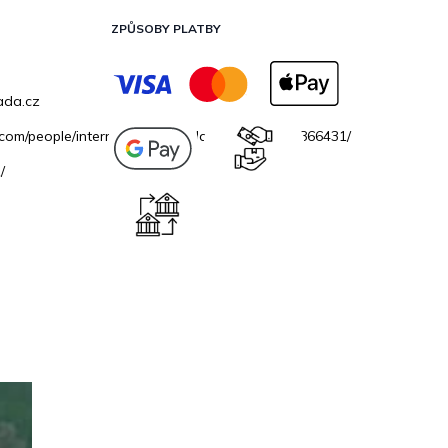
ZPŮSOBY PLATBY
ada.cz
.com/people/internetovazahradacz/100069706866431/
/