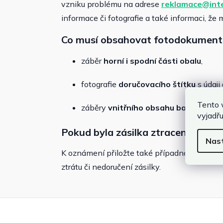
vzniku problému na adrese
reklamace@int
informace či fotografie a také informaci, ž
Co musí obsahovat fotodokumentac
záběr
horní i spodní části obalu
,
fotografie
doručovacího štítku
s údaji 
Tento 
záběry
vnitřního obsahu balení
.
vyjadřu
Pokud byla zásilka ztracena:
Nas
K oznámení přiložte také případnou zprávu n
ztrátu či nedoručení zásilky.