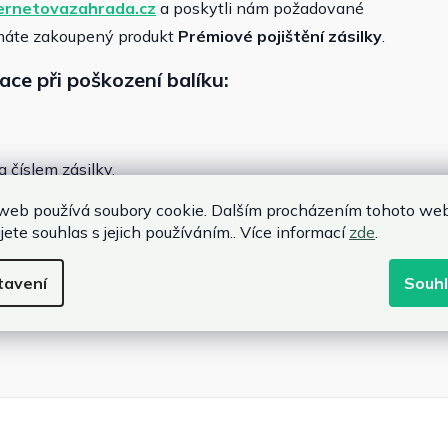
ernetovazahrada.cz
a poskytli nám požadované
e máte zakoupený produkt
Prémiové pojištění zásilky
.
e při poškození balíku:
a číslem zásilky,
web používá soubory cookie. Dalším procházením tohoto we
jete souhlas s jejich používáním.. Více informací
zde
.
tavení
Souh
ebo vyjádření od přepravní společnosti, které potvrzuje