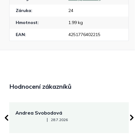
Záruka
:
24
Hmotnost
:
1.99 kg
EAN
:
4251776402215
Hodnocení zákazníků
Andrea Svobodová
M
Hodnocení obchodu je 5 z 5 hvězdiček.
|
28.7.2026