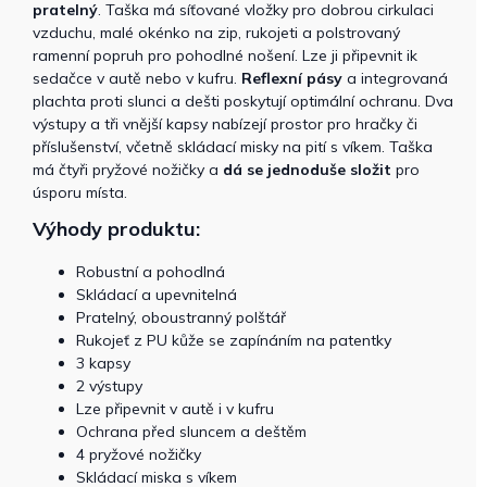
pratelný
. Taška má síťované vložky pro dobrou cirkulaci
vzduchu, malé okénko na zip, rukojeti a polstrovaný
ramenní popruh pro pohodlné nošení. Lze ji připevnit ik
sedačce v autě nebo v kufru.
Reflexní pásy
a integrovaná
plachta proti slunci a dešti poskytují optimální ochranu. Dva
výstupy a tři vnější kapsy nabízejí prostor pro hračky či
příslušenství, včetně skládací misky na pití s ​​víkem. Taška
má čtyři pryžové nožičky a
dá se jednoduše složit
pro
úsporu místa.
Výhody produktu:
Robustní a pohodlná
Skládací a upevnitelná
Pratelný, oboustranný polštář
Rukojeť z PU kůže se zapínáním na patentky
3 kapsy
2 výstupy
Lze připevnit v autě i v kufru
Ochrana před sluncem a deštěm
4 pryžové nožičky
Skládací miska s víkem