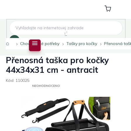
Přejít
na
Nákupní
obsah
košík
Hledat
Domů
Chovatelské potřeby
Tašky pro kočky
Přenosná tašk
Přenosná taška pro kočky
44x34x31 cm - antracit
Kód:
110025
PRŮMĚRNÉ
NEOHODNOCENO
HODNOCENÍ
PRODUKTU
JE
0,0
Z
5
HVĚZDIČEK.