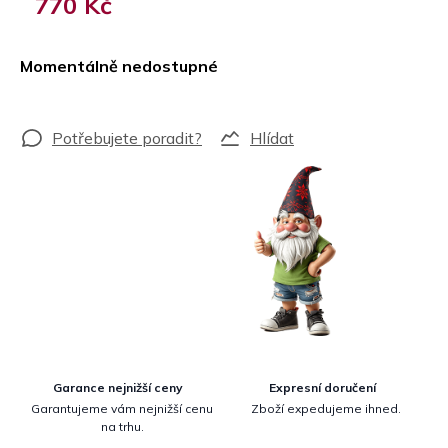
770 Kč
Měrná
cena:
Momentálně nedostupné
Hlídat
Garance nejnižší ceny
Expresní doručení
Garantujeme vám nejnižší cenu
Zboží expedujeme ihned.
na trhu.