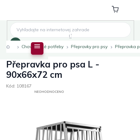
Přejít
na
Nákupní
obsah
košík
Hledat
Domů
Chovatelské potřeby
Přepravky pro psy
Přepravka p
Přepravka pro psa L -
90x66x72 cm
Kód:
108167
PRŮMĚRNÉ
NEOHODNOCENO
HODNOCENÍ
PRODUKTU
JE
0,0
Z
5
HVĚZDIČEK.