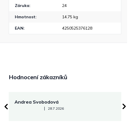
Záruka
:
24
Hmotnost
:
14.75 kg
EAN
:
4250525376128
Hodnocení zákazníků
Andrea Svobodová
M
Hodnocení obchodu je 5 z 5 hvězdiček.
|
28.7.2026