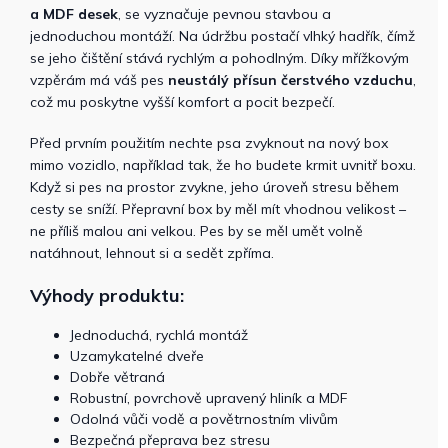
a MDF desek
, se vyznačuje pevnou stavbou a
jednoduchou montáží. Na údržbu postačí vlhký hadřík, čímž
se jeho čištění stává rychlým a pohodlným. Díky mřížkovým
vzpěrám má váš pes
neustálý přísun čerstvého vzduchu
,
což mu poskytne vyšší komfort a pocit bezpečí.
Před prvním použitím nechte psa zvyknout na nový box
mimo vozidlo, například tak, že ho budete krmit uvnitř boxu.
Když si pes na prostor zvykne, jeho úroveň stresu během
cesty se sníží. Přepravní box by měl mít vhodnou velikost –
ne příliš malou ani velkou. Pes by se měl umět volně
natáhnout, lehnout si a sedět zpříma.
Výhody produktu:
Jednoduchá, rychlá montáž
Uzamykatelné dveře
Dobře větraná
Robustní, povrchově upravený hliník a MDF
Odolná vůči vodě a povětrnostním vlivům
Bezpečná přeprava bez stresu