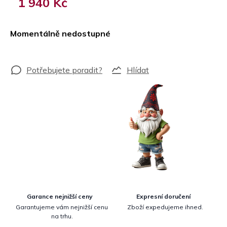
1 940 Kč
Měrná
cena:
Momentálně nedostupné
Hlídat
Garance nejnižší ceny
Expresní doručení
Garantujeme vám nejnižší cenu
Zboží expedujeme ihned.
na trhu.