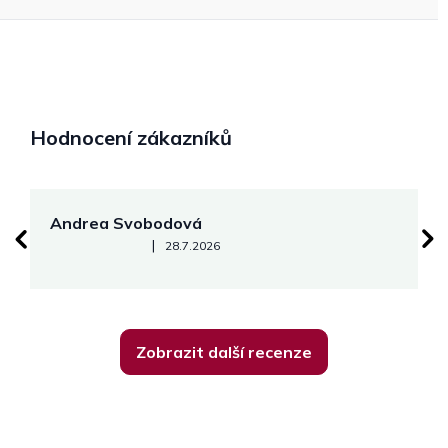
Hodnocení zákazníků
Andrea Svobodová
M
Hodnocení obchodu je 5 z 5 hvězdiček.
|
28.7.2026
Zobrazit další recenze