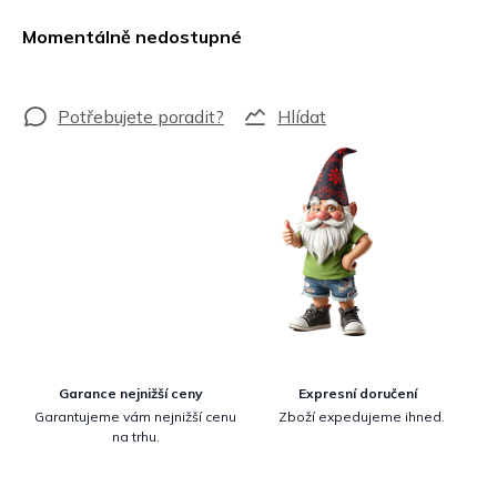
Měrná
cena:
Momentálně nedostupné
Hlídat
Garance nejnižší ceny
Expresní doručení
Garantujeme vám nejnižší cenu
Zboží expedujeme ihned.
na trhu.