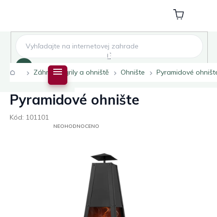
Přejít
na
Nákupní
obsah
košík
Hledat
Domů
Záhradní grily a ohniště
Ohnište
Pyramidové ohništ
Pyramidové ohnište
Kód:
101101
PRŮMĚRNÉ
NEOHODNOCENO
HODNOCENÍ
PRODUKTU
JE
0,0
Z
5
HVĚZDIČEK.