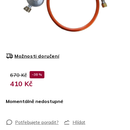
Možnosti doručení
670 Kč
–38 %
410 Kč
Měrná
cena:
Momentálně nedostupné
Hlídat