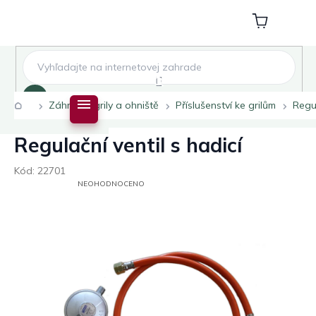
Přejít
na
Nákupní
obsah
košík
Hledat
Domů
Záhradní grily a ohniště
Příslušenství ke grilům
Regul
Regulační ventil s hadicí
Kód:
22701
PRŮMĚRNÉ
NEOHODNOCENO
HODNOCENÍ
PRODUKTU
JE
0,0
Z
5
HVĚZDIČEK.