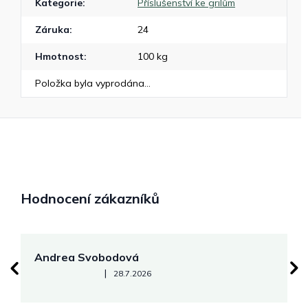
Kategorie
:
Příslušenství ke grilům
Záruka
:
24
Hmotnost
:
100 kg
Položka byla vyprodána…
Hodnocení zákazníků
Andrea Svobodová
M
Hodnocení obchodu je 5 z 5 hvězdiček.
|
28.7.2026