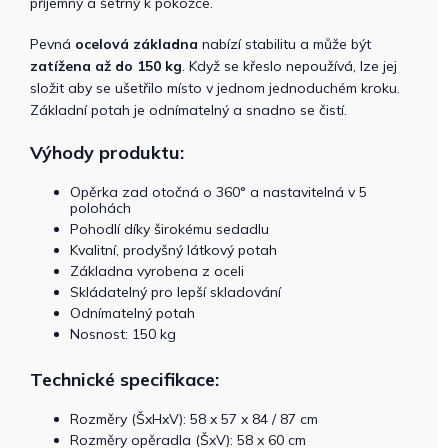
příjemný a šetrný k pokožce.
Pevná
ocelová základna
nabízí stabilitu a může být
zatížena až do 150 kg
. Když se křeslo nepoužívá, lze jej
složit aby se ušetřilo místo v jednom jednoduchém kroku.
Základní potah je odnímatelný a snadno se čistí.
Výhody produktu:
Opěrka zad otočná o 360° a nastavitelná v 5
polohách
Pohodlí díky širokému sedadlu
Kvalitní, prodyšný látkový potah
Základna vyrobena z oceli
Skládatelný pro lepší skladování
Odnímatelný potah
Nosnost: 150 kg
Technické specifikace:
Rozměry (ŠxHxV): 58 x 57 x 84 / 87 cm
Rozměry opěradla (ŠxV): 58 x 60 cm