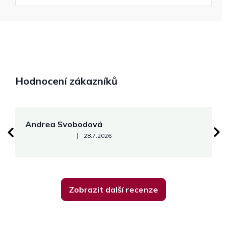
Hodnocení zákazníků
Andrea Svobodová
M
Hodnocení obchodu je 5 z 5 hvězdiček.
|
28.7.2026
Zobrazit další recenze