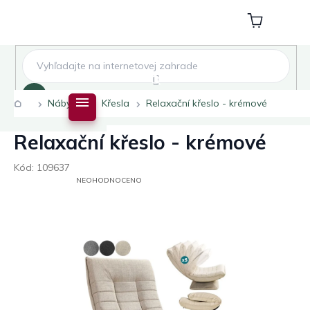
Přejít
na
Nákupní
obsah
košík
Hledat
Domů
Nábytek
Křesla
Relaxační křeslo - krémové
Relaxační křeslo - krémové
Kód:
109637
PRŮMĚRNÉ
NEOHODNOCENO
HODNOCENÍ
PRODUKTU
JE
0,0
Z
5
HVĚZDIČEK.