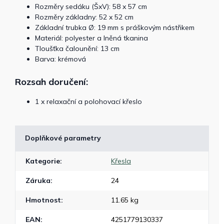
Rozměry sedáku (ŠxV): 58 x 57 cm
Rozměry základny: 52 x 52 cm
Základní trubka Ø: 19 mm s práškovým nástřikem
Materiál: polyester a lněná tkanina
Tloušťka čalounění: 13 cm
Barva: krémová
Rozsah doručení:
1 x relaxační a polohovací křeslo
Doplňkové parametry
Kategorie
:
Křesla
Záruka
:
24
Hmotnost
:
11.65 kg
EAN
:
4251779130337