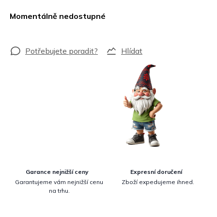
Měrná
cena:
Momentálně nedostupné
Hlídat
Garance nejnižší ceny
Expresní doručení
Garantujeme vám nejnižší cenu
Zboží expedujeme ihned.
na trhu.