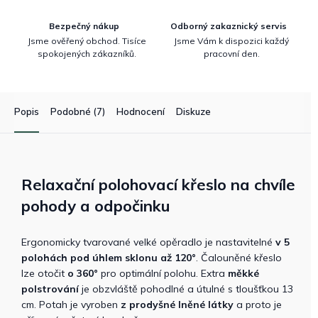
Bezpečný nákup
Odborný zakaznický servis
Jsme ověřený obchod. Tisíce
Jsme Vám k dispozici každý
spokojených zákazníků.
pracovní den.
Popis
Podobné (7)
Hodnocení
Diskuze
Relaxační polohovací křeslo na chvíle
pohody a odpočinku
Ergonomicky tvarované velké opěradlo je nastavitelné
v 5
polohách pod úhlem sklonu až 120°
. Čalouněné křeslo
lze otočit
o 360°
pro optimální polohu. Extra
měkké
polstrování
je obzvláště pohodlné a útulné s tloušťkou 13
cm. Potah je vyroben
z prodyšné lněné látky
a proto je