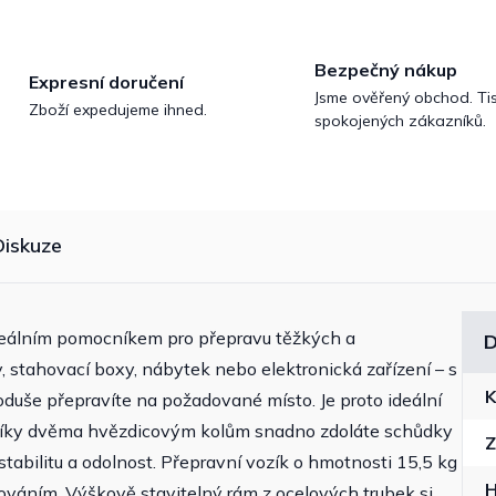
Bezpečný nákup
Expresní doručení
Jsme ověřený obchod. Tis
Zboží expedujeme ihned.
spokojených zákazníků.
Diskuze
 ideálním pomocníkem pro přepravu těžkých a
D
stahovací boxy, nábytek nebo elektronická zařízení – s
K
duše přepravíte na požadované místo. Je proto ideální
 Díky dvěma hvězdicovým kolům snadno zdoláte schůdky
Z
tabilitu a odolnost. Přepravní vozík o hmotnosti 15,5 kg
ováním. Výškově stavitelný rám z ocelových trubek si