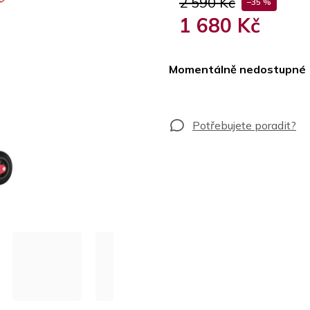
2 590 Kč
–35 %
1 680 Kč
Měrná
cena:
Momentálně nedostupné