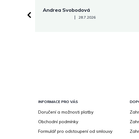
Andrea Svobodová
Hodnocení obchodu je 5 z 5 hvězdiček.
|
28.7.2026
Z
á
p
INFORMACE PRO VÁS
DOP
a
Doručení a možnosti platby
Zahr
t
Obchodní podmínky
Zah
í
Formulář pro odstoupení od smlouvy
Zahr