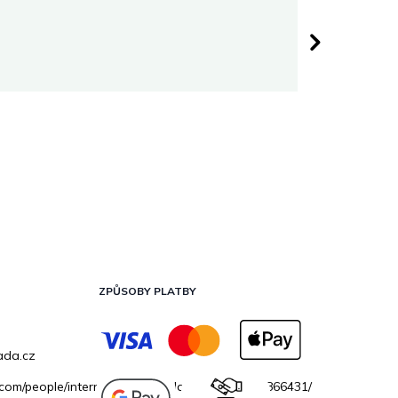
Darina 
 hvězdiček.
Hodnocen
ZPŮSOBY PLATBY
ada.cz
.com/people/internetovazahradacz/100069706866431/