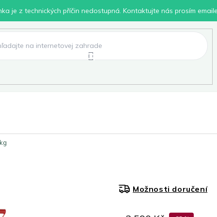
inka je z technických příčin nedostupná. Kontaktujte nás prosím email
lení
Chovatelské potřeby
Dílna
Pro děti
0kg
Možnosti doručení