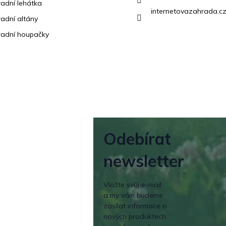
adní lehátka
internetovazahrada.cz
adní altány
adní houpačky
Odebírat
newsletter
Vložte svůj e-mail
a my vám budeme
zasílat informace o
nových produktech