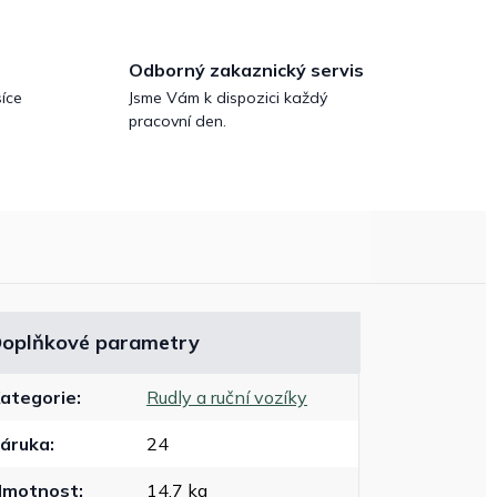
Odborný zakaznický servis
íce
Jsme Vám k dispozici každý
pracovní den.
oplňkové parametry
ategorie
:
Rudly a ruční vozíky
áruka
:
24
Hmotnost
:
14.7 kg