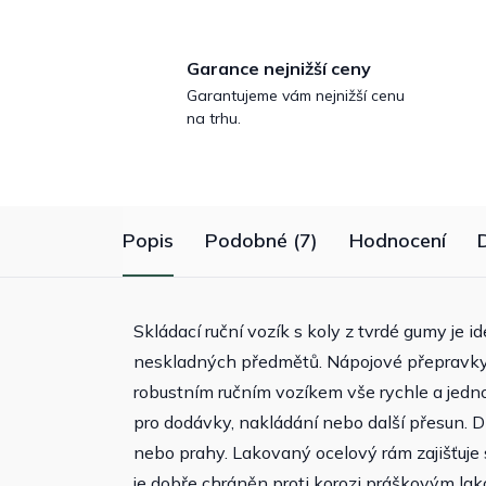
Garance nejnižší ceny
Garantujeme vám nejnižší cenu
na trhu.
Popis
Podobné (7)
Hodnocení
Skládací ruční vozík s koly z tvrdé gumy je
neskladných předmětů. Nápojové přepravky, 
robustním ručním vozíkem vše rychle a jedno
pro dodávky, nakládání nebo další přesun.
nebo prahy. Lakovaný ocelový rám zajišťuje s
je dobře chráněn proti korozi práškovým lak