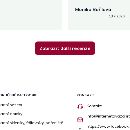
Monika Bořilová
Hodnocení obchodu je 5 z 5
|
18.7.2026
Zobrazit další recenze
ORUČENÉ KATEGORIE
KONTAKT
adní sezení
Kontakt
radní domky
info
@
internetovazahr
adní skleníky, fóliovníky, pařeniště
https://www.facebook