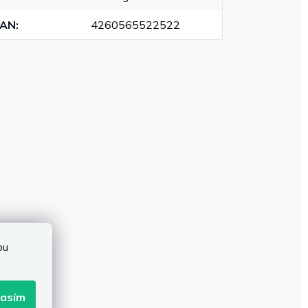
EAN
:
4260565522522
bu
lasím