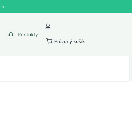
em.
Kontakty
Prázdný košík
Nákupní
košík
Sport