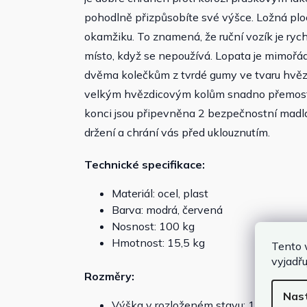
pohodlně přizpůsobíte své výšce. Ložná plo
okamžiku. To znamená, že ruční vozík je rychle
místo, když se nepoužívá. Lopata je mimoř
dvěma kolečkům z tvrdé gumy ve tvaru hvěz
velkým hvězdicovým kolům snadno přemostíte
konci jsou připevněna 2 bezpečnostní madla. 
držení a chrání vás před uklouznutím.
Technické specifikace:
Materiál: ocel, plast
Barva: modrá, červená
Nosnost: 100 kg
Hmotnost: 15,5 kg
Tento 
vyjadřu
Rozměry:
Nas
Výška v rozloženém stavu: 115 cm