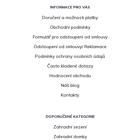
Z
á
INFORMACE PRO VÁS
p
Doručení a možnosti platby
a
Obchodní podmínky
t
í
Formulář pro odstoupení od smlouvy
Odstoupení od smlouvy/ Reklamace
Podmínky ochrany osobních údajů
Často kladené dotazy
Hodnocení obchodu
Náš blog
Kontakty
DOPORUČENÉ KATEGORIE
Zahradní sezení
Zahradní domky