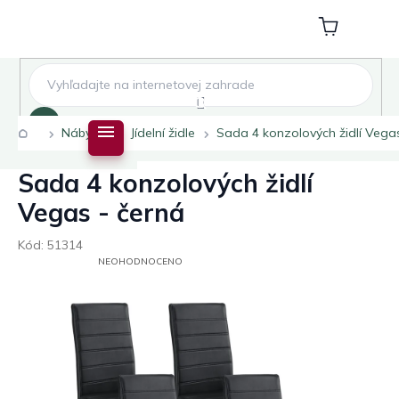
Přejít
na
Nákupní
obsah
košík
Hledat
Domů
Nábytek
Jídelní židle
Sada 4 konzolových židlí Vega
Sada 4 konzolových židlí
Vegas - černá
Kód:
51314
PRŮMĚRNÉ
NEOHODNOCENO
HODNOCENÍ
PRODUKTU
JE
0,0
Z
5
HVĚZDIČEK.