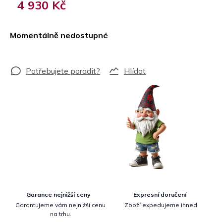
4 930 Kč
Měrná
cena:
Momentálně nedostupné
Hlídat
Garance nejnižší ceny
Expresní doručení
Garantujeme vám nejnižší cenu
Zboží expedujeme ihned.
na trhu.