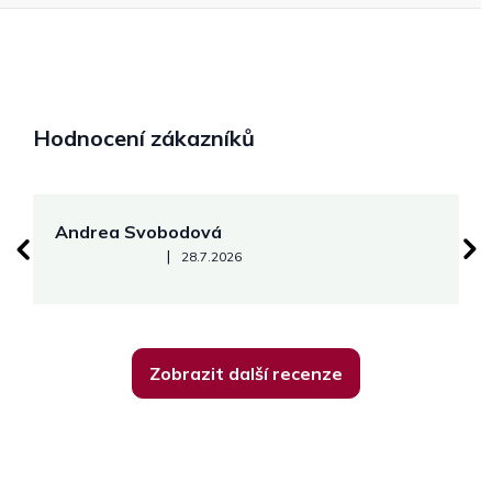
Hodnocení zákazníků
Andrea Svobodová
M
Hodnocení obchodu je 5 z 5 hvězdiček.
|
28.7.2026
Zobrazit další recenze