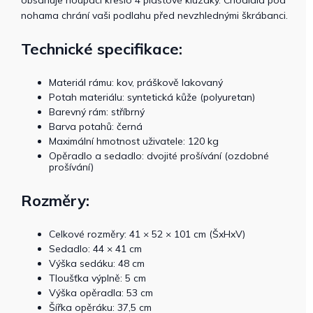
obsahuje houpací křeslo 4 plastové kluzáky. Chodidla pod
nohama chrání vaši podlahu před nevzhlednými škrábanci.
Technické specifikace:
Materiál rámu: kov, práškově lakovaný
Potah materiálu: syntetická kůže (polyuretan)
Barevný rám: stříbrný
Barva potahů: černá
Maximální hmotnost uživatele: 120 kg
Opěradlo a sedadlo: dvojité prošívání (ozdobné
prošívání)
Rozměry:
Celkové rozměry: 41 × 52 × 101 cm (ŠxHxV)
Sedadlo: 44 × 41 cm
Výška sedáku: 48 cm
Tloušťka výplně: 5 cm
Výška opěradla: 53 cm
Šířka opěráku: 37,5 cm