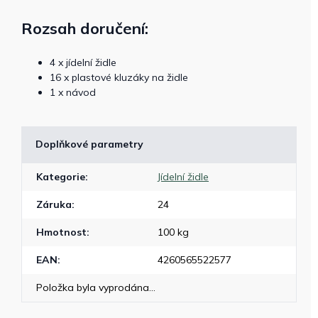
Rozsah doručení:
4 x jídelní židle
16 x plastové kluzáky na židle
1 x návod
Doplňkové parametry
Kategorie
:
Jídelní židle
Záruka
:
24
Hmotnost
:
100 kg
EAN
:
4260565522577
Položka byla vyprodána…