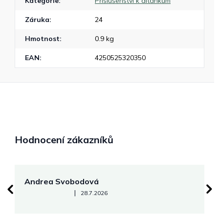
Kategorie
:
Příslušenství k altánkům
Záruka
:
24
Hmotnost
:
0.9 kg
EAN
:
4250525320350
Hodnocení zákazníků
Andrea Svobodová
M
Hodnocení obchodu je 5 z 5 hvězdiček.
|
28.7.2026