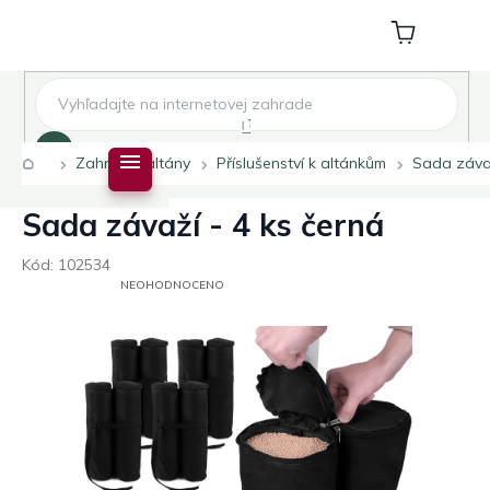
Přejít
na
Nákupní
obsah
košík
Hledat
Domů
Zahradní altány
Příslušenství k altánkům
Sada závaž
Sada závaží - 4 ks černá
Kód:
102534
PRŮMĚRNÉ
NEOHODNOCENO
HODNOCENÍ
PRODUKTU
JE
0,0
Z
5
HVĚZDIČEK.