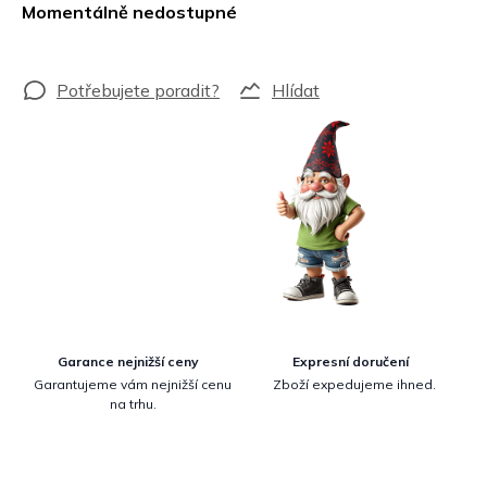
cena:
Momentálně nedostupné
Hlídat
Garance nejnižší ceny
Expresní doručení
Garantujeme vám nejnižší cenu
Zboží expedujeme ihned.
na trhu.