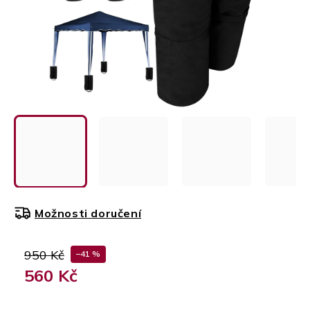
Možnosti doručení
950 Kč
–41 %
560 Kč
Měrná