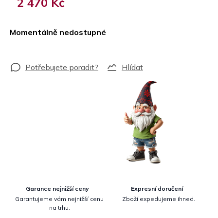
2 470 Kč
Měrná
cena:
Momentálně nedostupné
Hlídat
Garance nejnižší ceny
Expresní doručení
Garantujeme vám nejnižší cenu
Zboží expedujeme ihned.
na trhu.