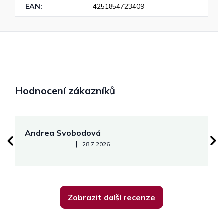
EAN
:
4251854723409
Hodnocení zákazníků
Andrea Svobodová
M
Hodnocení obchodu je 5 z 5 hvězdiček.
|
28.7.2026
Zobrazit další recenze