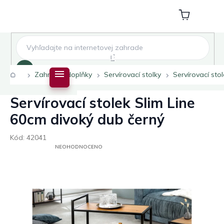
Přejít
na
Nákupní
obsah
košík
Hledat
Domů
Zahradní doplňky
Servírovací stolky
Servírovací sto
Servírovací stolek Slim Line
60cm divoký dub černý
Kód:
42041
PRŮMĚRNÉ
NEOHODNOCENO
HODNOCENÍ
PRODUKTU
JE
0,0
Z
5
HVĚZDIČEK.