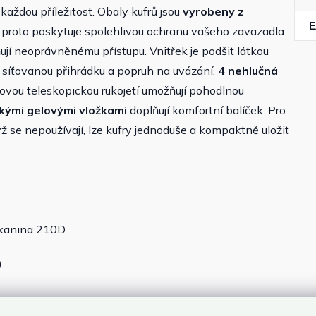
ždou příležitost. Obaly kufrů jsou
vyrobeny z
 proto poskytuje spolehlivou ochranu vašeho zavazadla.
jí neoprávněnému přístupu. Vnitřek je podšit látkou
síťovanou přihrádku a popruh na uvázání.
4 nehlučná
kovou teleskopickou rukojetí umožňují pohodlnou
kými gelovými vložkami
doplňují komfortní balíček. Pro
ž se nepoužívají, lze kufry jednoduše a kompaktně uložit
 tkanina 210D
)