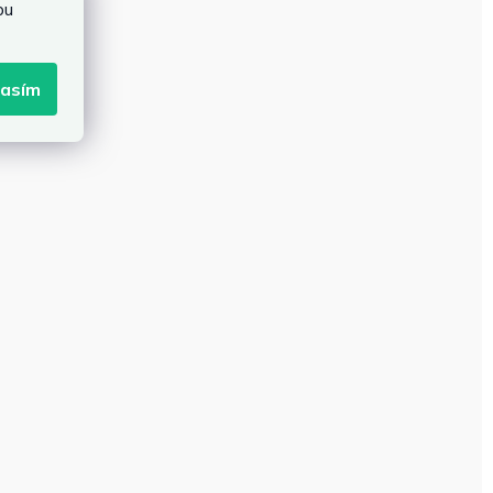
bu
lasím