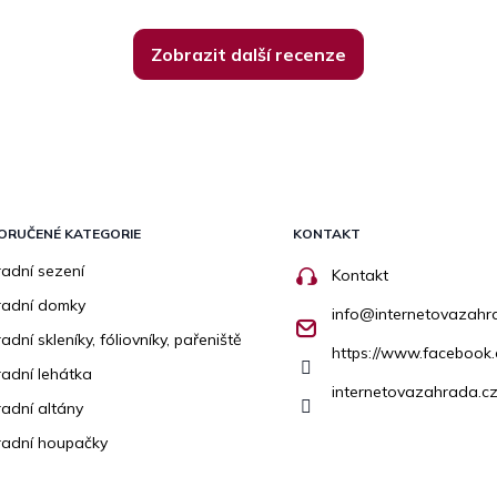
Zobrazit další recenze
ORUČENÉ KATEGORIE
KONTAKT
adní sezení
Kontakt
radní domky
info
@
internetovazahr
adní skleníky, fóliovníky, pařeniště
https://www.facebook
adní lehátka
internetovazahrada.cz
adní altány
adní houpačky