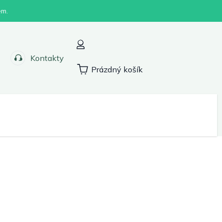
em.
Kontakty
Prázdný košík
Nákupní
košík
Sport