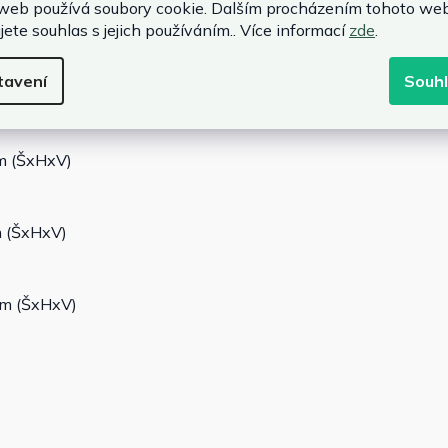
web používá soubory cookie. Dalším procházením tohoto we
jete souhlas s jejich používáním.. Více informací
zde
.
tavení
Souh
cm (ŠxHxV)
cm (ŠxHxV)
m (ŠxHxV)
 cm (ŠxHxV)