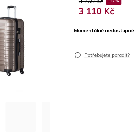
3 760 Kč
–17 %
3 110 Kč
Měrná
cena:
Momentálně nedostupné