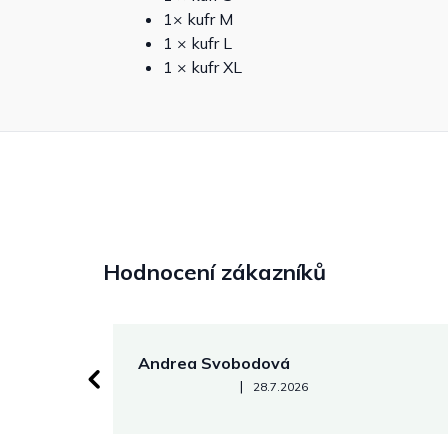
1× kufr M
1 × kufr L
1 × kufr XL
Hodnocení zákazníků
Andrea Svobodová
Hodnocení obchodu je 5 z 5 hvězdiček.
|
28.7.2026