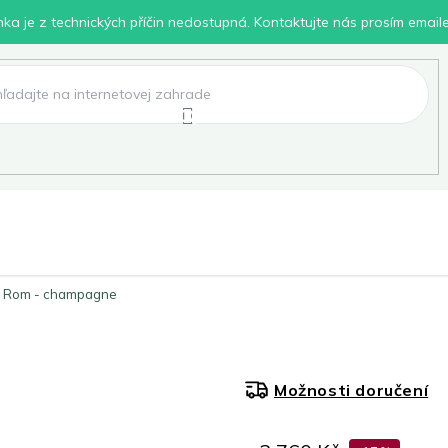
inka je z technických příčin nedostupná. Kontaktujte nás prosím email
lení
Chovatelské potřeby
Dílna
Pro děti
rů Rom - champagne
Možnosti doručení