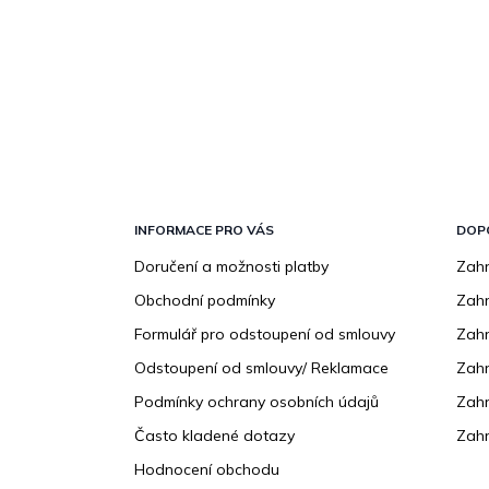
Z
á
p
INFORMACE PRO VÁS
DOP
a
Doručení a možnosti platby
Zahr
t
Obchodní podmínky
Zah
í
Formulář pro odstoupení od smlouvy
Zahr
Odstoupení od smlouvy/ Reklamace
Zahr
Podmínky ochrany osobních údajů
Zahr
Často kladené dotazy
Zahr
Hodnocení obchodu