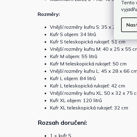
Tento 
vyjadřu
Rozměry:
Nas
Vnější rozměry kufru S: 35 x 20 x 48 
Kufr S objem: 34 litrů
Kufr S teleskopická rukojeť: 51 cm
Vnější rozměry kufru M: 40 x 25 x 55 
Kufr M objem: 55 litrů
Kufr M teleskopická rukojeť: 50 cm
Vnější rozměry kufru L: 45 x 28 x 66 c
Kufr L objem: 84 litrů
Kufr L teleskopická rukojeť: 42 cm
Vnější rozměry kufru XL: 50 x 32 x 75
Kufr XL objem: 120 litrů
Kufr XL teleskopická rukojeť: 32 cm
Rozsah doručení:
1 × kufr S