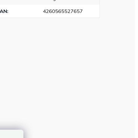
EAN
:
4260565527657