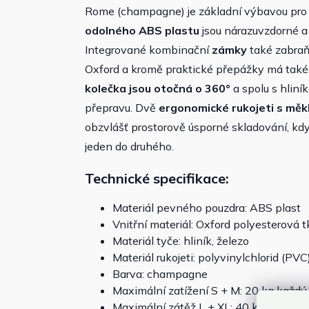
Rome (champagne) je základní výbavou pro ka
odolného ABS plastu
jsou nárazuvzdorné a
Integrované kombinační
zámky
také zabraňu
Oxford a kromě praktické přepážky má také 
kolečka jsou otočná o 360°
a spolu s hliní
přepravu. Dvě
ergonomické rukojeti s měk
obzvlášť prostorově úsporné skladování, kdy
jeden do druhého.
Technické specifikace:
Materiál pevného pouzdra: ABS plast
Vnitřní materiál: Oxford polyesterová
Materiál tyče: hliník, železo
Materiál rukojeti: polyvinylchlorid (PVC
Barva: champagne
Maximální zatížení S + M: 20 kg každý
Maximální zátěž L + XL: 40 kg každý