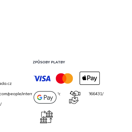
ZPŮSOBY PLATBY
ada.cz
.com/people/internetovazahradacz/100069706866431/
/