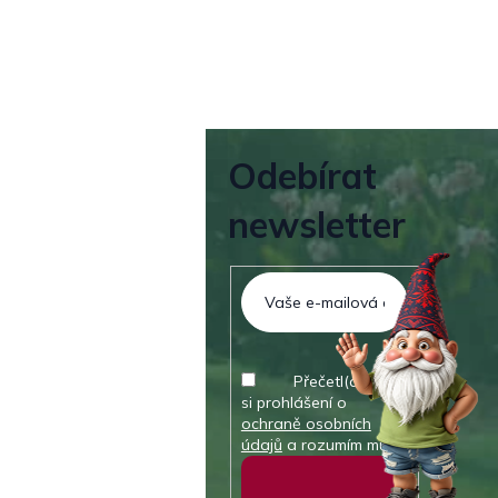
Odebírat
newsletter
Přečetl(a) jsem
si prohlášení o
ochraně osobních
údajů
a rozumím mu.
Přihlásit