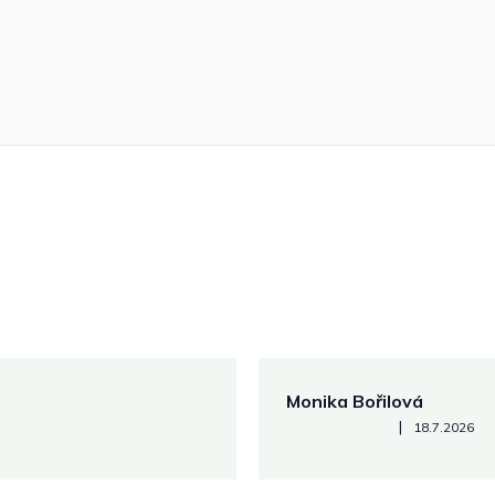
Monika Bořilová
Hodnocení obchodu je 5 z 5
|
18.7.2026