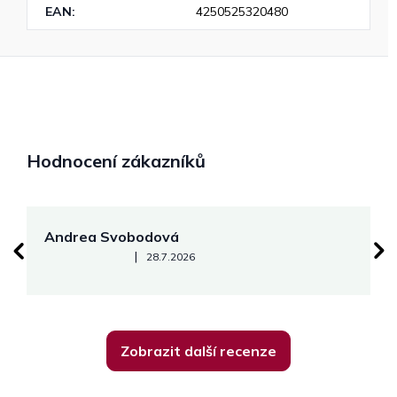
EAN
:
4250525320480
Hodnocení zákazníků
Andrea Svobodová
M
Hodnocení obchodu je 5 z 5 hvězdiček.
|
28.7.2026
Zobrazit další recenze