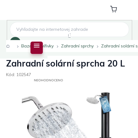
Přejít
na
Nákupní
obsah
košík
Hledat
Domů
Bazény a vířivky
Zahradní sprchy
Zahradní solární 
Zahradní solární sprcha 20 L
Kód:
102547
PRŮMĚRNÉ
NEOHODNOCENO
HODNOCENÍ
PRODUKTU
JE
0,0
Z
5
HVĚZDIČEK.