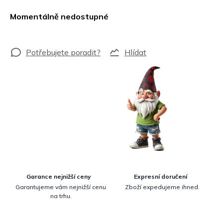
Měrná
cena:
Momentálně nedostupné
Hlídat
Garance nejnižší ceny
Expresní doručení
Garantujeme vám nejnižší cenu
Zboží expedujeme ihned.
na trhu.