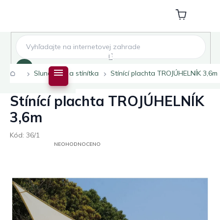
Přejít
na
Nákupní
obsah
košík
Hledat
Domů
Slunečníky a stínítka
Stínící plachta TROJÚHELNÍK 3,6m
Stínící plachta TROJÚHELNÍK
3,6m
Kód:
36/1
PRŮMĚRNÉ
NEOHODNOCENO
HODNOCENÍ
PRODUKTU
JE
0,0
Z
5
HVĚZDIČEK.