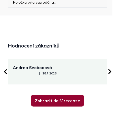
Položka byla vyprodána…
Hodnocení zákazníků
Andrea Svobodová
M
Hodnocení obchodu je 5 z 5 hvězdiček.
|
28.7.2026
Zobrazit další recenze