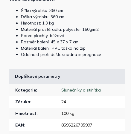
Šířka výrobku: 360 cm
Délka výrobku: 360 cm
Hmotnost: 1,3 kg
Materiál prostěradla: polyester 160g/m2
Barva plachty: béžová
Rozměr balení: 45 x 37 x 7 cm
Materiál balení: PVC taška na zip
Odolnost proti dešti: snadná impregnace
Doplňkové parametry
Kategorie
:
Slunečníky a stínítka
Záruka
:
24
Hmotnost
:
100 kg
EAN
:
8595226705997