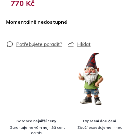
770 Kč
Měrná
cena:
Momentálně nedostupné
Hlídat
Garance nejnižší ceny
Expresní doručení
Garantujeme vám nejnižší cenu
Zboží expedujeme ihned.
na trhu.