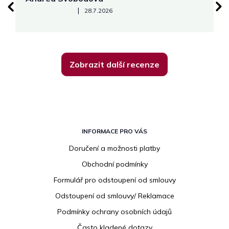
Hodnocení obchodu je 5 z 5 hvězdiček.
|
28.7.2026
Zobrazit další recenze
Z
á
INFORMACE PRO VÁS
p
Doručení a možnosti platby
a
Obchodní podmínky
t
í
Formulář pro odstoupení od smlouvy
Odstoupení od smlouvy/ Reklamace
Podmínky ochrany osobních údajů
Často kladené dotazy