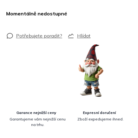
Měrná
cena:
Momentálně nedostupné
Hlídat
Garance nejnižší ceny
Expresní doručení
Garantujeme vám nejnižší cenu
Zboží expedujeme ihned.
na trhu.