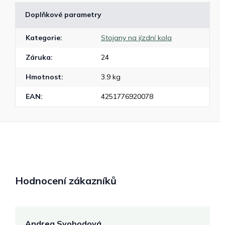
Doplňkové parametry
Kategorie
:
Stojany na jízdní kola
Záruka
:
24
Hmotnost
:
3.9 kg
EAN
:
4251776920078
Hodnocení zákazníků
Andrea Svobodová
M