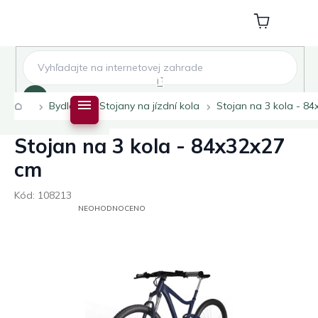
Přejít
na
Nákupní
obsah
košík
Hledat
Domů
Bydlení
Stojany na jízdní kola
Stojan na 3 kola - 8
Stojan na 3 kola - 84x32x27
cm
Kód:
108213
PRŮMĚRNÉ
NEOHODNOCENO
HODNOCENÍ
PRODUKTU
JE
0,0
Z
5
HVĚZDIČEK.