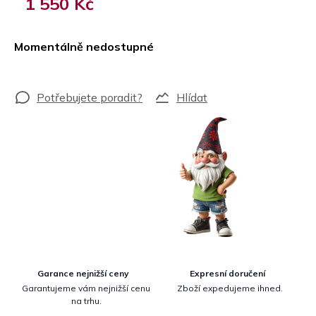
1 550 Kč
Měrná
cena:
Momentálně nedostupné
Hlídat
Garance nejnižší ceny
Expresní doručení
Garantujeme vám nejnižší cenu
Zboží expedujeme ihned.
na trhu.