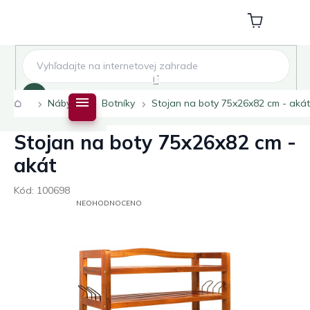
Přejít
na
Nákupní
obsah
košík
Hledat
Domů
Nábytek
Botníky
Stojan na boty 75x26x82 cm - akát
Stojan na boty 75x26x82 cm -
akát
Kód:
100698
PRŮMĚRNÉ
NEOHODNOCENO
HODNOCENÍ
PRODUKTU
JE
0,0
Z
5
HVĚZDIČEK.