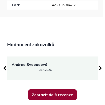
EAN
:
4250525304763
Hodnocení zákazníků
Andrea Svobodová
M
Hodnocení obchodu je 5 z 5 hvězdiček.
|
28.7.2026
Zobrazit další recenze