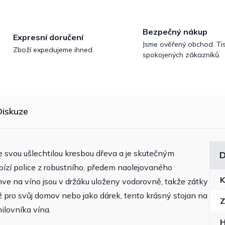
Bezpečný nákup
Expresní doručení
Jsme ověřený obchod. Tis
Zboží expedujeme ihned.
spokojených zákazníků.
Diskuze
e svou ušlechtilou kresbou dřeva a je skutečným
D
ízí police z robustního, předem naolejovaného
K
hve na víno jsou v držáku uloženy vodorovně, takže zátky
ž pro svůj domov nebo jako dárek, tento krásný stojan na
Z
ilovníka vína.