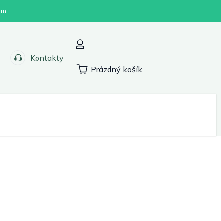
em.
Kontakty
Prázdný košík
Nákupní
košík
Sport