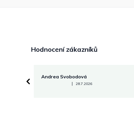
Hodnocení zákazníků
Andrea Svobodová
Hodnocení obchodu je 5 z 5 hvězdiček.
|
28.7.2026