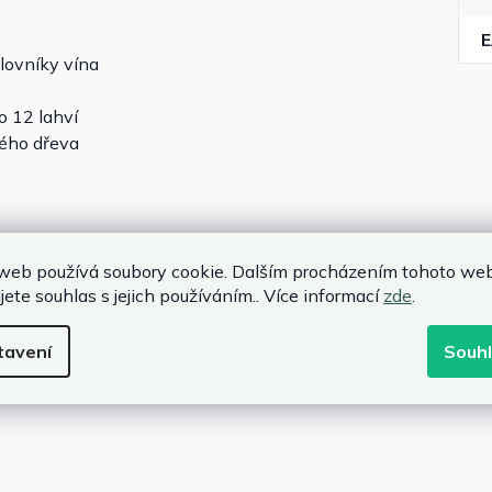
lovníky vína
o 12 lahví
dého dřeva
cm
web používá soubory cookie. Dalším procházením tohoto we
jete souhlas s jejich používáním.. Více informací
zde
.
 tvrdé dřevo
tavení
Souh