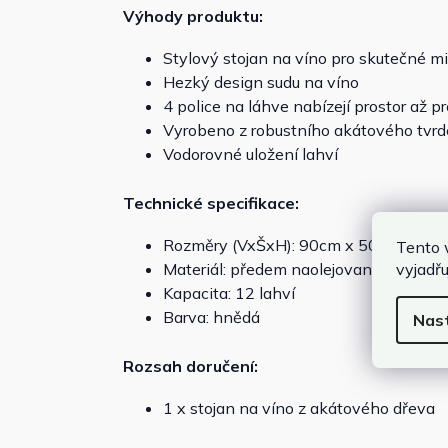
Výhody produktu:
Stylový stojan na víno pro skutečné mi
Hezký design sudu na víno
4 police na láhve nabízejí prostor až pr
Vyrobeno z robustního akátového tvr
Vodorovné uložení lahví
Technické specifikace:
Rozměry (VxŠxH): 90cm x 50cm x 30
Tento 
vyjadřu
Materiál: předem naolejované akátové
Kapacita: 12 lahví
Barva: hnědá
Nas
Rozsah doručení:
1 x stojan na víno z akátového dřeva