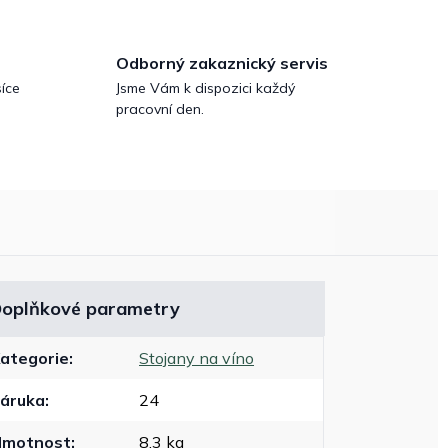
Odborný zakaznický servis
íce
Jsme Vám k dispozici každý
pracovní den.
oplňkové parametry
ategorie
:
Stojany na víno
áruka
:
24
Hmotnost
:
8.3 kg