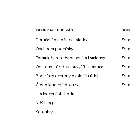
Z
á
p
INFORMACE PRO VÁS
DOP
a
Doručení a možnosti platby
Zahr
t
Obchodní podmínky
Zah
í
Formulář pro odstoupení od smlouvy
Zahr
Odstoupení od smlouvy/ Reklamace
Zahr
Podmínky ochrany osobních údajů
Zahr
Často kladené dotazy
Zahr
Hodnocení obchodu
Náš blog
Kontakty