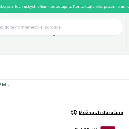
inka je z technických příčin nedostupná. Kontaktujte nás prosím email
lení
Chovatelské potřeby
Dílna
Pro děti
2 lahví
Možnosti doručení