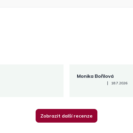
Monika Bořilová
Hodnocení obchodu je 5 z 5
|
18.7.2026
Zobrazit další recenze