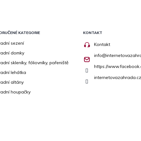
ORUČENÉ KATEGORIE
KONTAKT
adní sezení
Kontakt
radní domky
info
@
internetovazahr
adní skleníky, fóliovníky, pařeniště
https://www.facebook
adní lehátka
internetovazahrada.cz
adní altány
adní houpačky