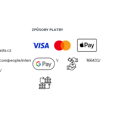
ZPŮSOBY PLATBY
ada.cz
.com/people/internetovazahradacz/100069706866431/
/