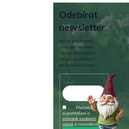
Odebírat
newsletter
Vložte svůj e-mail
a my vám budeme
zasílat informace o
nových produktech
na našem e-shopu.
E-MAIL
Přečetl(a) jsem
si prohlášení o
ochraně osobních
údajů
a rozumím mu.