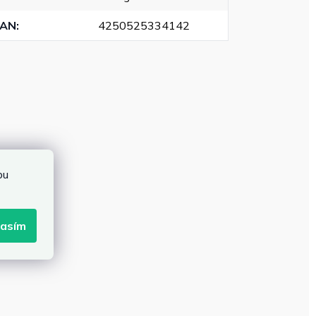
EAN
:
4250525334142
bu
lasím