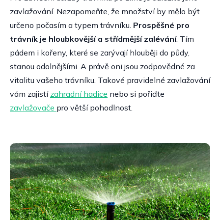
zavlažování. Nezapomeňte, že množství by mělo být
určeno počasím a typem trávníku.
Prospěšné pro
trávník je hloubkovější a střídmější zalévání
. Tím
pádem i kořeny, které se zarývají hlouběji do půdy,
stanou odolnějšími. A právě oni jsou zodpovědné za
vitalitu vašeho trávníku. Takové pravidelné zavlažování
vám zajistí
zahradní hadice
nebo si pořiďte
zavlažovače
pro větší pohodlnost.