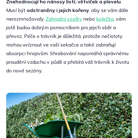
Znehodnocují ho nánosy listí, větviček a plevelu
.
Musí být
odstraněny i jejich kořeny
, aby se vám dále
nerozmnožovaly.
Zahradní vozíky
nebo
kolečka
, vám
jistě budou dobrým pomocníkem pro jejich sběr a
převoz. Péče o trávník je důležitá, protože nečistoty
mohou uvíznout ve vaší sekačce a také zabraňují
absorpci hnojivům. Shrabování napomáhá správnému
proudění vzduchu v půdě a přebírá váš trávník k životu
do nové sezóny.