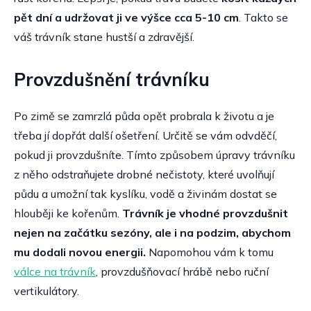
pět dní a udržovat ji ve výšce cca 5-10 cm
. Takto se
váš trávník stane hustší a zdravější.
Provzdušnění trávníku
Po zimě se zamrzlá půda opět probrala k životu a je
třeba jí dopřát další ošetření. Určitě se vám odvděčí,
pokud ji provzdušníte. Tímto způsobem úpravy trávníku
z něho odstraňujete drobné nečistoty, které uvolňují
půdu a umožní tak kyslíku, vodě a živinám dostat se
hlouběji ke kořenům.
Trávník je vhodné provzdušnit
nejen na začátku sezóny, ale i na podzim, abychom
mu dodali novou energii.
Napomohou vám k tomu
válce na trávník
, provzdušňovací hrábě nebo ruční
vertikulátory.