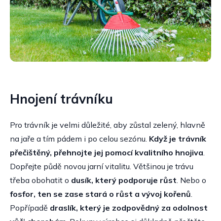
Hnojení trávníku
Pro trávník je velmi důležité, aby zůstal zelený, hlavně
na jaře a tím pádem i po celou sezónu.
Když je trávník
přečištěný, přehnojte jej pomocí kvalitního hnojiva
.
Dopřejte půdě novou jarní vitalitu. Většinou je trávu
třeba obohatit o
dusík, který podporuje růst
. Nebo o
fosfor, ten se zase stará o růst a vývoj kořenů
.
Popřípadě
draslík, který je zodpovědný za odolnost