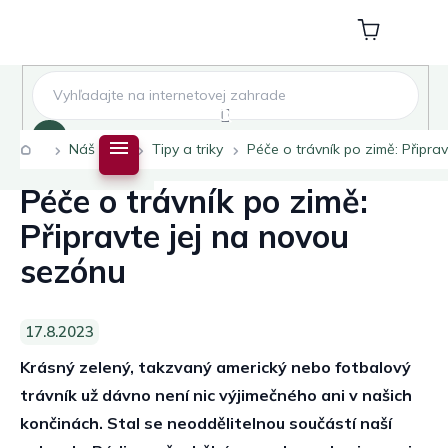
Přejít
na
Nákupní
obsah
košík
Hledat
Domů
Náš blog
Tipy a triky
Péče o trávník po zimě: Připra
Péče o trávník po zimě:
Připravte jej na novou
sezónu
17.8.2023
Krásný zelený, takzvaný americký nebo fotbalový
trávník už dávno není nic výjimečného ani v našich
končinách. Stal se
neoddělitelnou
součástí naší