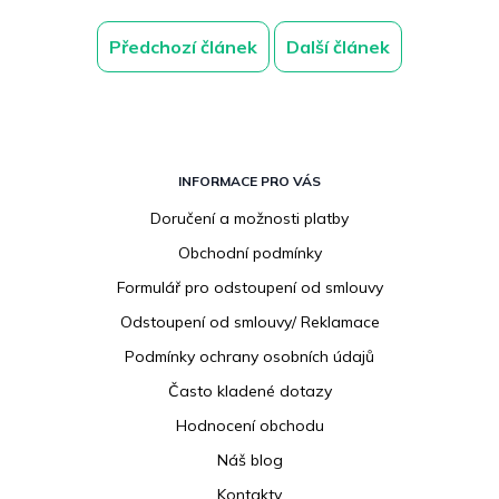
Předchozí článek
Další článek
Z
á
INFORMACE PRO VÁS
p
Doručení a možnosti platby
a
Obchodní podmínky
t
í
Formulář pro odstoupení od smlouvy
Odstoupení od smlouvy/ Reklamace
Podmínky ochrany osobních údajů
Často kladené dotazy
Hodnocení obchodu
Náš blog
Kontakty