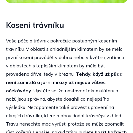
Kosení trávníku
Vaše péče o trávník pokračuje postupným kosením
trávníku. V oblasti s chladnějším klimatem by se mělo
první kosení provádět v dubnu nebo v květnu, zatímco
v oblastech s teplejším klimatem by mělo být
provedeno dříve, tedy v březnu.
Tehdy, když už půda
není zamrzlá a jarní mrazy už nejsou vůbec
očekávány
. Ujistěte se, že nastavení akumulátoru a
nožů jsou správná, abyste dosáhli co nejlepšího
výsledku. Nezapomeňte také provést upravení na
okrajích trávníku, které mohou dodat krásnější vzhled.
Trávu nenechte moc vyrůst, protože se může zpomalit
růst kořenů. Lepší je, pokud trávu budete
kosit každých