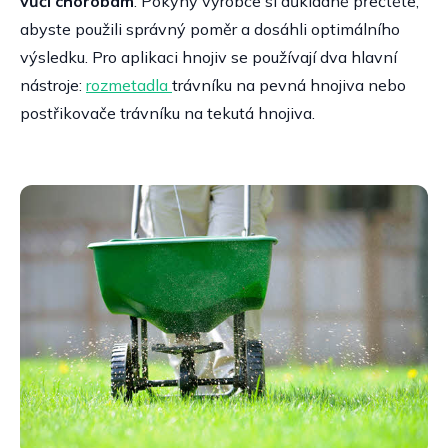
vůči chorobám
. Pokyny výrobce si důkladně přečtěte,
abyste použili správný poměr a dosáhli optimálního
výsledku. Pro aplikaci hnojiv se používají dva hlavní
nástroje:
rozmetadla
trávníku na pevná hnojiva nebo
postřikovače trávníku na tekutá hnojiva.