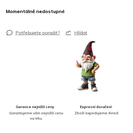
Měrná
cena:
Momentálně nedostupné
Hlídat
Garance nejnižší ceny
Expresní doručení
Garantujeme vám nejnižší cenu
Zboží expedujeme ihned.
na trhu.