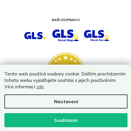
NAŠI DOPRAVCI
Tento web používá soubory cookie. Dalším procházením
tohoto webu vyjadřujete souhlas s jejich používáním..
Více informací
zde
.
Nastavení
Vytvořil Shoptet
Copyright 2026
InternetovaZahrada.cz
. Všechna práva vyhrazena.
Souhlasím
Infolinka je z technických příčin nedostupná. Kontaktujte
nás prosím emailem.