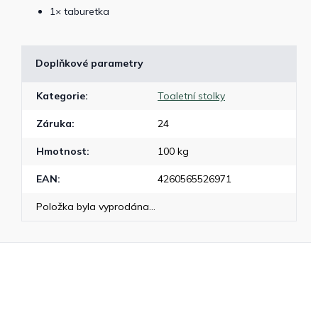
1× taburetka
Doplňkové parametry
Kategorie
:
Toaletní stolky
Záruka
:
24
Hmotnost
:
100 kg
EAN
:
4260565526971
Položka byla vyprodána…