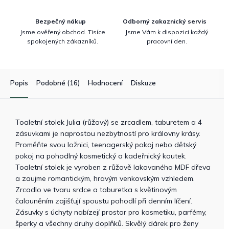
Bezpečný nákup
Odborný zakaznický servis
Jsme ověřený obchod. Tisíce
Jsme Vám k dispozici každý
spokojených zákazníků.
pracovní den.
Popis
Podobné (16)
Hodnocení
Diskuze
Toaletní stolek Julia (růžový) se zrcadlem, taburetem a 4
zásuvkami je naprostou nezbytností pro královny krásy.
Proměňte svou ložnici, teenagerský pokoj nebo dětský
pokoj na pohodlný kosmetický a kadeřnický koutek.
Toaletní stolek je vyroben z růžově lakovaného MDF dřeva
a zaujme romantickým, hravým venkovským vzhledem.
Zrcadlo ve tvaru srdce a taburetka s květinovým
čalouněním zajišťují spoustu pohodlí při denním líčení.
Zásuvky s úchyty nabízejí prostor pro kosmetiku, parfémy,
šperky a všechny druhy doplňků. Skvělý dárek pro ženy