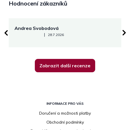
Hodnocení zákazníků
Andrea Svobodová
M
Hodnocení obchodu je 5 z 5 hvězdiček.
|
28.7.2026
Zobrazit další recenze
Z
á
INFORMACE PRO VÁS
p
Doručení a možnosti platby
a
Obchodní podmínky
t