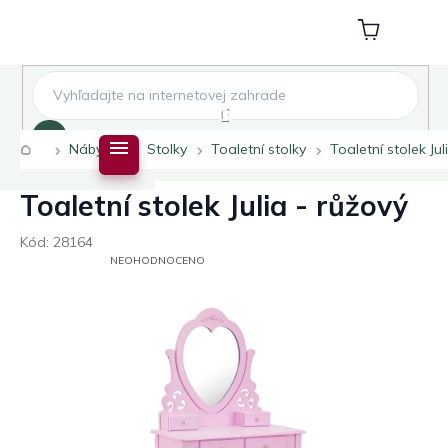
Přejít
na
Nákupní
obsah
košík
Hledat
Domů
Nábytek
Stolky
Toaletní stolky
Toaletní stolek Jul
Toaletní stolek Julia - růžový
Kód:
28164
PRŮMĚRNÉ
NEOHODNOCENO
HODNOCENÍ
PRODUKTU
JE
0,0
Z
5
HVĚZDIČEK.