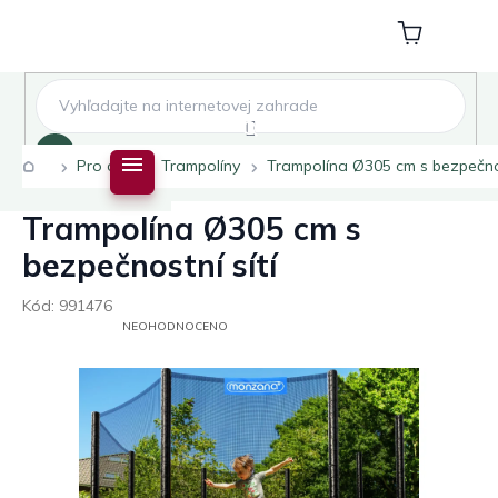
Přejít
na
Nákupní
obsah
košík
Hledat
Domů
Pro děti
Trampolíny
Trampolína Ø305 cm s bezpečnos
Trampolína Ø305 cm s
bezpečnostní sítí
Kód:
991476
PRŮMĚRNÉ
NEOHODNOCENO
HODNOCENÍ
PRODUKTU
JE
0,0
Z
5
HVĚZDIČEK.