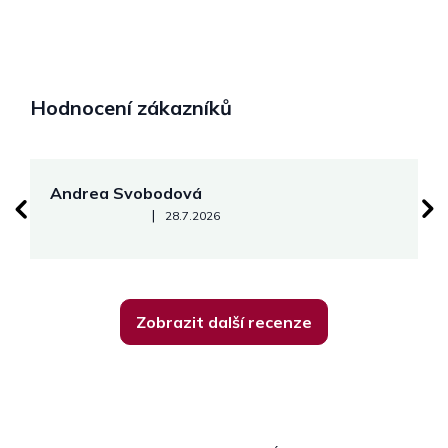
Hodnocení zákazníků
Andrea Svobodová
M
Hodnocení obchodu je 5 z 5 hvězdiček.
|
28.7.2026
Zobrazit další recenze
Z