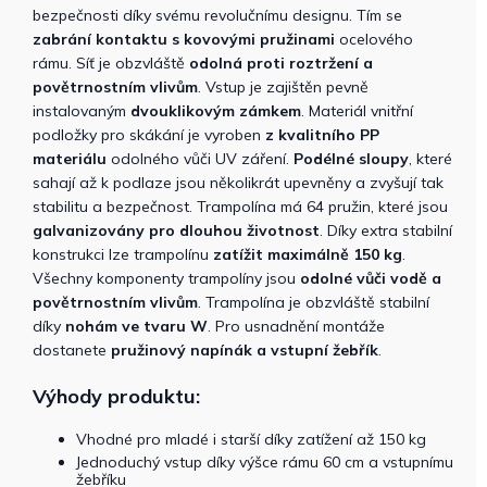
bezpečnosti díky svému revolučnímu designu. Tím se
zabrání kontaktu s kovovými pružinami
ocelového
rámu. Síť je obzvláště
odolná proti roztržení a
povětrnostním vlivům
. Vstup je zajištěn pevně
instalovaným
dvouklikovým zámkem
. Materiál vnitřní
podložky pro skákání je vyroben
z kvalitního PP
materiálu
odolného vůči UV záření.
Podélné sloupy
, které
sahají až k podlaze jsou několikrát upevněny a zvyšují tak
stabilitu a bezpečnost. Trampolína má 64 pružin, které jsou
galvanizovány pro dlouhou životnost
. Díky extra stabilní
konstrukci lze trampolínu
zatížit maximálně 150 kg
.
Všechny komponenty trampolíny jsou
odolné vůči vodě a
povětrnostním vlivům
. Trampolína je obzvláště stabilní
díky
nohám ve tvaru W
. Pro usnadnění montáže
dostanete
pružinový napínák a vstupní žebřík
.
Výhody produktu:
Vhodné pro mladé i starší díky zatížení až 150 kg
Jednoduchý vstup díky výšce rámu 60 cm a vstupnímu
žebříku