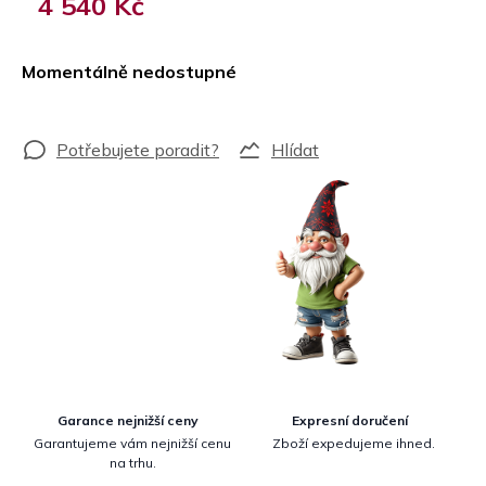
4 540 Kč
Měrná
cena:
Momentálně nedostupné
Hlídat
Garance nejnižší ceny
Expresní doručení
Garantujeme vám nejnižší cenu
Zboží expedujeme ihned.
na trhu.