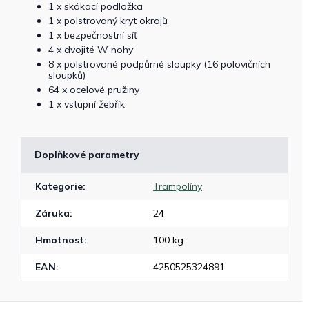
1 x skákací podložka
1 x polstrovaný kryt okrajů
1 x bezpečnostní síť
4 x dvojité W nohy
8 x polstrované podpůrné sloupky (16 polovičních
sloupků)
64 x ocelové pružiny
1 x vstupní žebřík
Doplňkové parametry
Kategorie
:
Trampolíny
Záruka
:
24
Hmotnost
:
100 kg
EAN
:
4250525324891