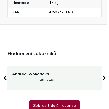
Hmotnost
:
4.4 kg
EAN
:
4250525388206
Hodnocení zákazníků
Andrea Svobodová
M
Hodnocení obchodu je 5 z 5 hvězdiček.
|
28.7.2026
Zobrazit další recenze