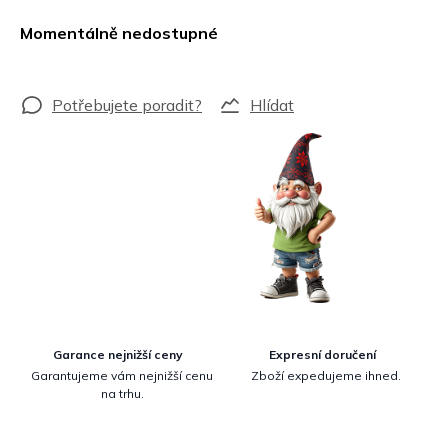
Měrná
cena:
Momentálně nedostupné
Hlídat
Garance nejnižší ceny
Expresní doručení
Garantujeme vám nejnižší cenu
Zboží expedujeme ihned.
na trhu.