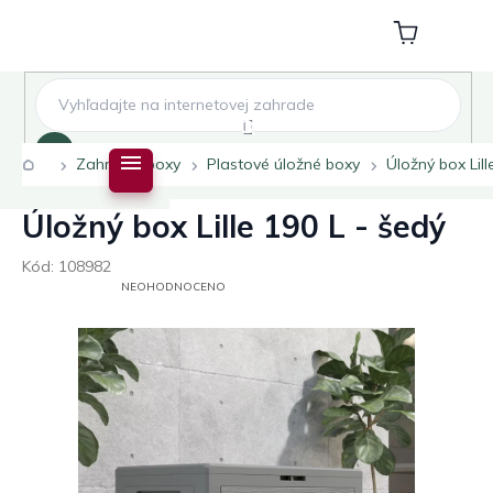
Přejít
na
Nákupní
obsah
košík
Hledat
Domů
Zahradní boxy
Plastové úložné boxy
Úložný box Lill
Úložný box Lille 190 L - šedý
Kód:
108982
PRŮMĚRNÉ
NEOHODNOCENO
HODNOCENÍ
PRODUKTU
JE
0,0
Z
5
HVĚZDIČEK.