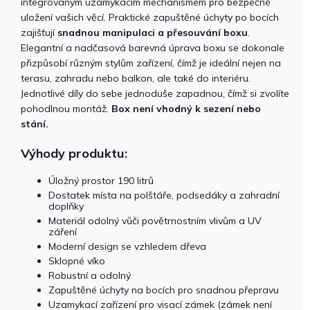
integrovaným uzamykacím mechanismem pro bezpečné
uložení vašich věcí. Praktické zapuštěné úchyty po bocích
zajišťují
snadnou manipulaci a přesouvání boxu
.
Elegantní a nadčasová barevná úprava boxu se dokonale
přizpůsobí různým stylům zařízení, čímž je ideální nejen na
terasu, zahradu nebo balkon, ale také do interiéru.
Jednotlivé díly do sebe jednoduše zapadnou, čímž si zvolíte
pohodlnou montáž.
Box není vhodný k sezení nebo
stání.
Výhody produktu:
Úložný prostor 190 litrů
Dostatek místa na polštáře, podsedáky a zahradní
doplňky
Materiál odolný vůči povětrnostním vlivům a UV
záření
Moderní design se vzhledem dřeva
Sklopné víko
Robustní a odolný
Zapuštěné úchyty na bocích pro snadnou přepravu
Uzamykací zařízení pro visací zámek (zámek není