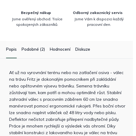
Bezpečný nákup
Odborný zakaznický servis
Jsme ověřený obchod. Tisíce
Jsme Vám k dispozici každý
spokojených zákazníků.
pracovní den.
Popis
Podobné (2)
Hodnocení
Diskuze
Ať už na vyrovnání terénu nebo na zatlačení osiva - válec
na trávu Fritz je dokonalým pomocníkem při zakládání
nebo opětovném výsevu trávníku. Semena trávníku
zůstávají tam, kam patří a mohou optimálně růst. Stabilní
zahradní válec s pracovním záběrem 60 cm lze snadno
manévrovat pomocí ergonomické rukojeti. Přes boční otvor
lze snadno naplnit váleček až 48 litry vody nebo písku.
Deflektor nečistot zabraňuje přilepení nadbytečné půdy.
Práce je mnohem rychlejší a výsledek vás ohromí. Díky
stabilní konstrukci z lakovaného kovu je válec na trávu