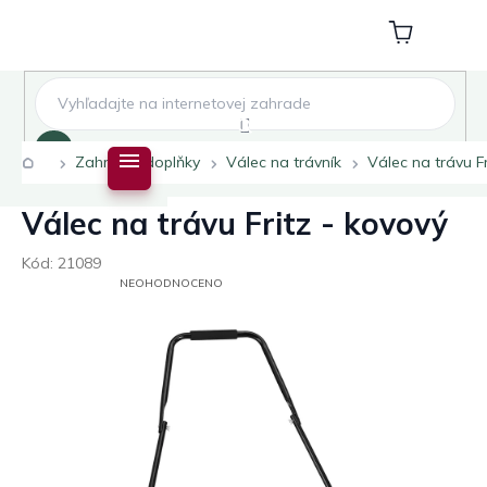
Přejít
na
Nákupní
obsah
košík
Hledat
Domů
Zahradní doplňky
Válec na trávník
Válec na trávu F
Válec na trávu Fritz - kovový
Kód:
21089
PRŮMĚRNÉ
NEOHODNOCENO
HODNOCENÍ
PRODUKTU
JE
0,0
Z
5
HVĚZDIČEK.