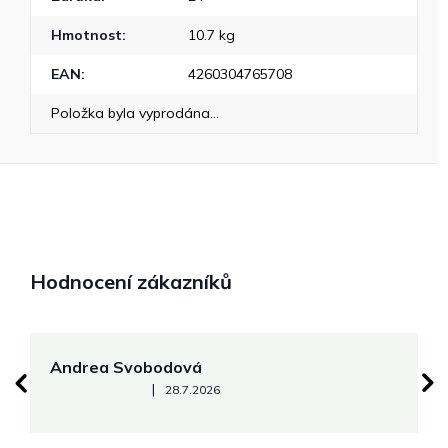
Hmotnost
:
10.7 kg
EAN
:
4260304765708
Položka byla vyprodána…
Hodnocení zákazníků
Andrea Svobodová
M
Hodnocení obchodu je 5 z 5 hvězdiček.
|
28.7.2026