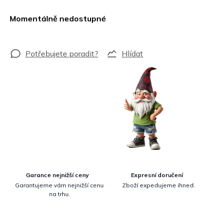
Měrná
cena:
Momentálně nedostupné
Hlídat
Garance nejnižší ceny
Expresní doručení
Garantujeme vám nejnižší cenu
Zboží expedujeme ihned.
na trhu.