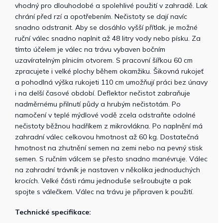
vhodný pro dlouhodobé a spolehlivé použití v zahradě. Lak
chrání před rzí a opotřebením. Nečistoty se dají navíc
snadno odstranit. Aby se dosáhlo vyšší přítlak, je možné
ruční válec snadno naplnit až 48 litry vody nebo písku. Za
tímto účelem je válec na trávu vybaven bočním
uzavíratelným plnicím otvorem. S pracovní šířkou 60 cm
zpracujete i velké plochy během okamžiku. Šikovná rukojeť
a pohodlná výška rukojeti 110 cm umožňují práci bez únavy
i na delší časové období. Deflektor nečistot zabraňuje
nadměrnému přilnutí půdy a hrubým nečistotám. Po
namočení v teplé mýdlové vodě zcela odstraňte odolné
nečistoty běžnou hadříkem z mikrovlákna. Po naplnění má
zahradní válec celkovou hmotnost až 60 kg. Dostatečná
hmotnost na zhutnění semen na zemi nebo na pevný stisk
semen. S ručním válcem se přesto snadno manévruje. Válec
na zahradní trávník je nastaven v několika jednoduchých
krocích. Velké části rámu jednoduše sešroubujte a pak
spojte s válečkem. Válec na trávu je připraven k použití.
Technické specifikace: