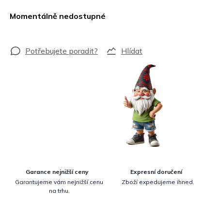
Měrná
cena:
Momentálně nedostupné
Hlídat
Garance nejnižší ceny
Expresní doručení
Garantujeme vám nejnižší cenu
Zboží expedujeme ihned.
na trhu.