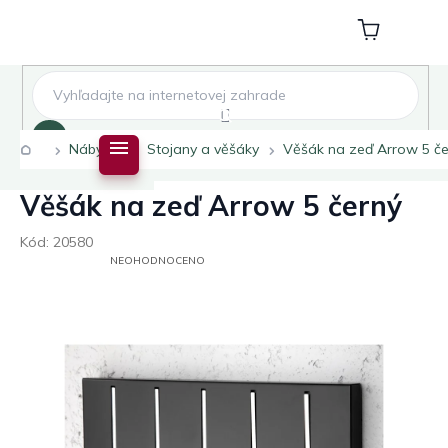
Přejít
na
Nákupní
obsah
košík
Hledat
Domů
Nábytek
Stojany a věšáky
Věšák na zeď Arrow 5 če
Věšák na zeď Arrow 5 černý
Kód:
20580
PRŮMĚRNÉ
NEOHODNOCENO
HODNOCENÍ
PRODUKTU
JE
0,0
Z
5
HVĚZDIČEK.