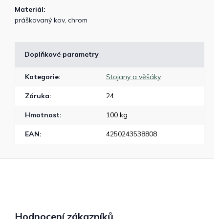
Materiál:
práškovaný kov, chrom
Doplňkové parametry
Kategorie
:
Stojany a věšáky
Záruka
:
24
Hmotnost
:
100 kg
EAN
:
4250243538808
Hodnocení zákazníků