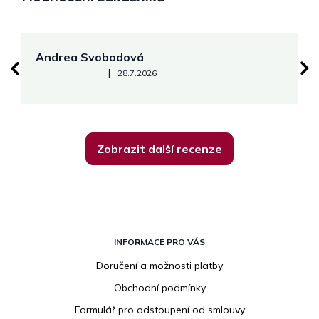
Andrea Svobodová
M
Hodnocení obchodu je 5 z 5 hvězdiček.
|
28.7.2026
Zobrazit další recenze
Z
á
INFORMACE PRO VÁS
p
Doručení a možnosti platby
a
Obchodní podmínky
t
í
Formulář pro odstoupení od smlouvy