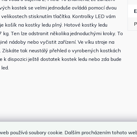
ových kostek se velmi jednoduše ovládá pomocí dvou
 2 velikostech stisknutím tlačítka. Kontrolky LED vám
P
 je košík na kostky ledu plný. Hotové kostky ledu
 kg. Ten lze odstranit několika jednoduchými kroky. To
né nádoby nebo vyčistit zařízení. Ve víku stroje na
o. Získáte tak neustálý přehled o vyrobených kostkách
i je k dispozici ještě dostatek kostek ledu nebo zda bude
 led.
web používá soubory cookie. Dalším procházením tohoto we