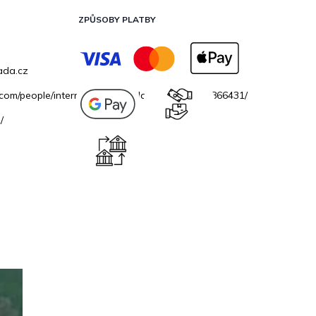
ZPŮSOBY PLATBY
ada.cz
.com/people/internetovazahradacz/100069706866431/
/