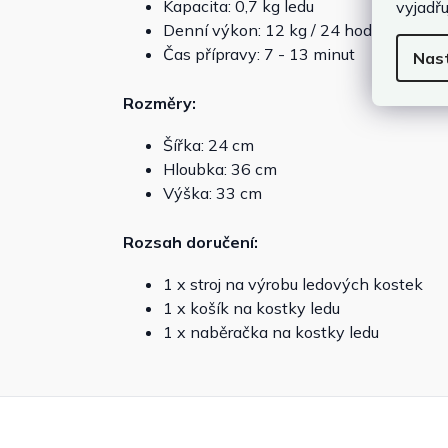
Kapacita: 0,7 kg ledu
vyjadřu
Denní výkon: 12 kg / 24 hodin
Čas přípravy: 7 - 13 minut
Nas
Rozměry:
Šířka: 24 cm
Hloubka: 36 cm
Výška: 33 cm
Rozsah doručení:
1 x stroj na výrobu ledových kostek
1 x košík na kostky ledu
1 x naběračka na kostky ledu