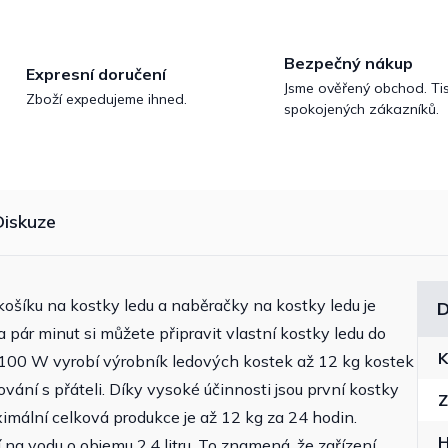
Bezpečný nákup
Expresní doručení
Jsme ověřený obchod. Tis
Zboží expedujeme ihned.
spokojených zákazníků.
Diskuze
košíku na kostky ledu a naběračky na kostky ledu je
D
pár minut si můžete připravit vlastní kostky ledu do
K
 100 W vyrobí výrobník ledových kostek až 12 kg kostek
lování s přáteli. Díky vysoké účinnosti jsou první kostky
Z
ximální celková produkce je až 12 kg za 24 hodin.
na vodu o objemu 2,4 litru. To znamená, že zařízení