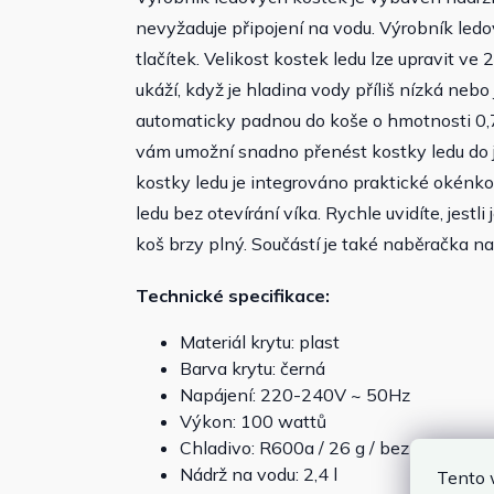
nevyžaduje připojení na vodu. Výrobník led
tlačítek. Velikost kostek ledu lze upravit ve
ukáží, když je hladina vody příliš nízká nebo
automaticky padnou do koše o hmotnosti 0,7
vám umožní snadno přenést kostky ledu do ji
kostky ledu je integrováno praktické okénk
ledu bez otevírání víka. Rychle uvidíte, jestl
koš brzy plný. Součástí je také naběračka na
Technické specifikace:
Materiál krytu: plast
Barva krytu: černá
Napájení: 220-240V ~ 50Hz
Výkon: 100 wattů
Chladivo: R600a / 26 g / bez freonů
Nádrž na vodu: 2,4 l
Tento 