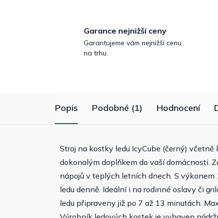
Garance nejnižší ceny
Garantujeme vám nejnižší cenu
na trhu.
Popis
Podobné (1)
Hodnocení
Stroj na kostky ledu IcyCube (černý) včetně 
dokonalým doplňkem do vaší domácnosti. Za 
nápojů v teplých letních dnech. S výkonem
ledu denně. Ideální i na rodinné oslavy či gri
ledu připraveny již po 7 až 13 minutách. Ma
Výrobník ledových kostek je vybaven nádrží 