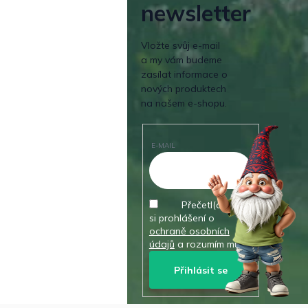
newsletter
Vložte svůj e-mail
a my vám budeme
zasílat informace o
nových produktech
na našem e-shopu.
E-MAIL
Přečetl(a) jsem
si prohlášení o
ochraně osobních
údajů
a rozumím mu.
Přihlásit se