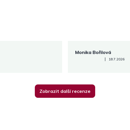
Monika Bořilová
Hodnocení obchodu je 5 z 5
|
18.7.2026
Zobrazit další recenze