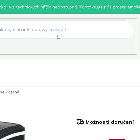
inka je z technických příčin nedostupná. Kontaktujte nás prosím email
lení
Chovatelské potřeby
Dílna
Pro děti
be - černý
Možnosti doručení