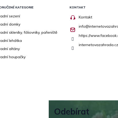
ORUČENÉ KATEGORIE
KONTAKT
adní sezení
Kontakt
radní domky
info
@
internetovazahr
adní skleníky, fóliovníky, pařeniště
https://www.facebook
adní lehátka
internetovazahrada.cz
adní altány
adní houpačky
Odebírat