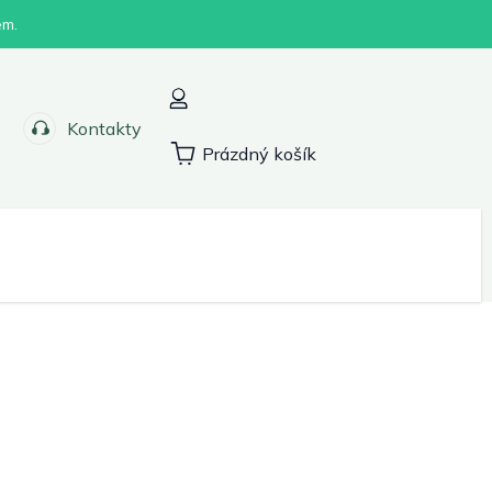
em.
Kontakty
Prázdný košík
Nákupní
košík
Sport