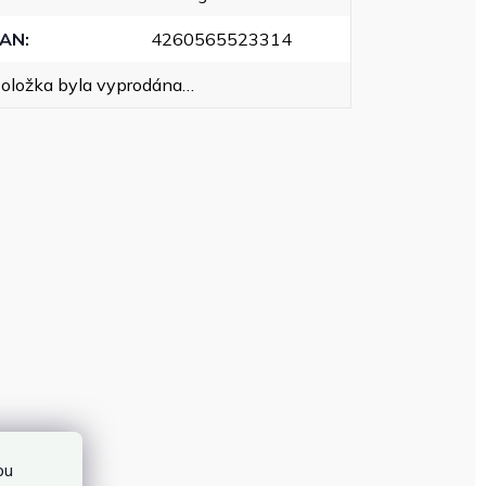
EAN
:
4260565523314
oložka byla vyprodána…
bu