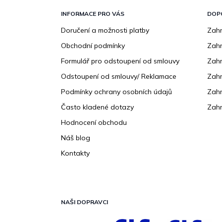
á
p
INFORMACE PRO VÁS
DOP
a
Doručení a možnosti platby
Zahr
t
Obchodní podmínky
Zah
í
Formulář pro odstoupení od smlouvy
Zahr
Odstoupení od smlouvy/ Reklamace
Zahr
Podmínky ochrany osobních údajů
Zahr
Často kladené dotazy
Zahr
Hodnocení obchodu
Náš blog
Kontakty
NAŠI DOPRAVCI