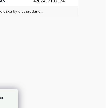
EAN
:
4262437183374
oložka byla vyprodána…
bu