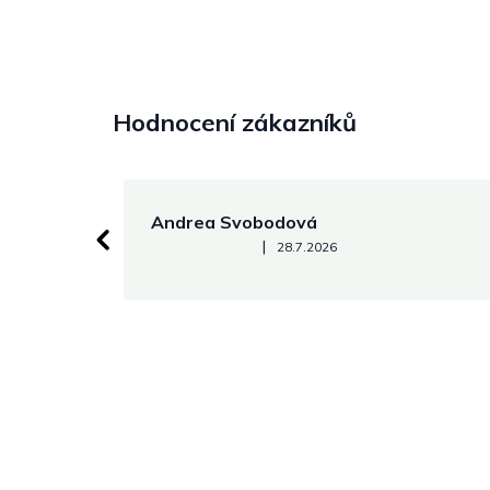
Hodnocení zákazníků
Andrea Svobodová
Hodnocení obchodu je 5 z 5 hvězdiček.
|
28.7.2026