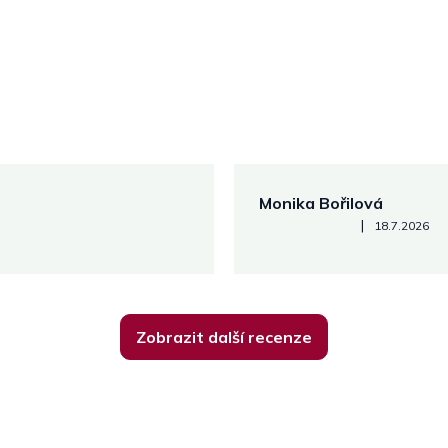
Monika Bořilová
Hodnocení obchodu je 5 z 5
|
18.7.2026
Zobrazit další recenze