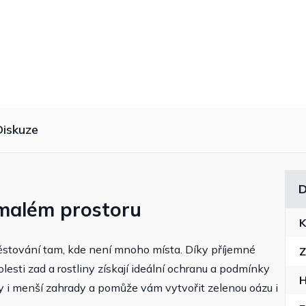
Diskuze
D
 malém prostoru
K
ěstování tam, kde není mnoho místa. Díky příjemné
Z
lesti zad a rostliny získají ideální ochranu a podmínky
sy i menší zahrady a pomůže vám vytvořit zelenou oázu i