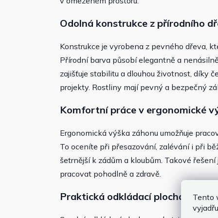
v omezeném prostoru.
Odolná konstrukce z přírodního d
Konstrukce je vyrobena z pevného dřeva, k
Přírodní barva působí elegantně a nenásiln
zajišťuje stabilitu a dlouhou životnost, dík
projekty. Rostliny mají pevný a bezpečný zák
Komfortní práce v ergonomické v
Ergonomická výška záhonu umožňuje pracova
To oceníte při přesazování, zalévání i při bě
šetrnější k zádům a kloubům. Takové řešení j
pracovat pohodlně a zdravě.
Praktická odkládací plocha a vnitř
Tento 
vyjadřu