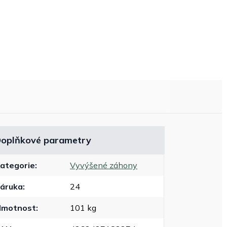
oplňkové parametry
ategorie
:
Vyvýšené záhony
áruka
:
24
Hmotnost
:
101 kg