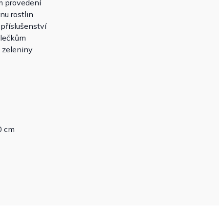
m provedení
nu rostlin
příslušenství
olečkům
 zeleniny
0 cm