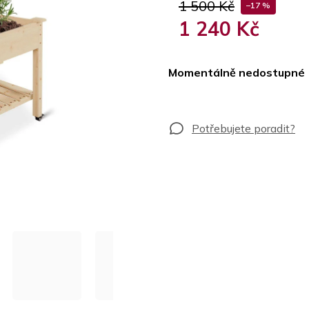
1 500 Kč
–17 %
1 240 Kč
Měrná
cena:
Momentálně nedostupné