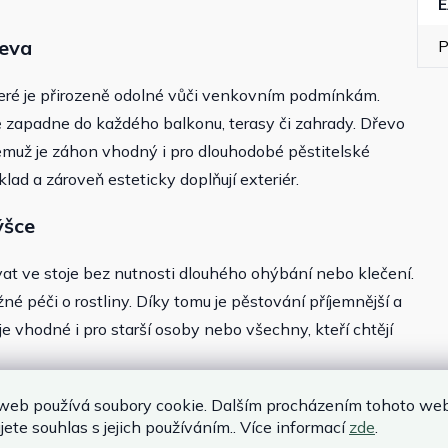
řeva
P
teré je přirozeně odolné vůči venkovním podmínkám.
ě zapadne do každého balkonu, terasy či zahrady. Dřevo
y čemuž je záhon vhodný i pro dlouhodobé pěstitelské
lad a zároveň esteticky doplňují exteriér.
ýšce
t ve stoje bez nutnosti dlouhého ohýbání nebo klečení.
žné péči o rostliny. Díky tomu je pěstování příjemnější a
e vhodné i pro starší osoby nebo všechny, kteří chtějí
ní ochrana rostlin
web používá soubory cookie. Dalším procházením tohoto we
jete souhlas s jejich používáním.. Více informací
zde
.