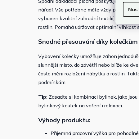
Spodní odkládací plocha poskytuje prostor p
Nas
nářadí. Vše potřebné máte vždy po ruce, což 
vybaven kvalitní zahradní textilií, která c
rostlin. Pomáhá udržovat optimální vlhkost s
Snadné přesouvání díky kolečkům
Vybavení kolečky umožňuje záhon jednoduše 
slunnější místo, do závětří nebo blíže ke dveř
často mění rozložení nábytku a rostlin. Tak
podmínkám.
Tip:
Zasaďte si kombinaci bylinek, jako jsou 
bylinkový koutek na vaření i relaxaci.
Výhody produktu:
Příjemná pracovní výška pro pohodlné