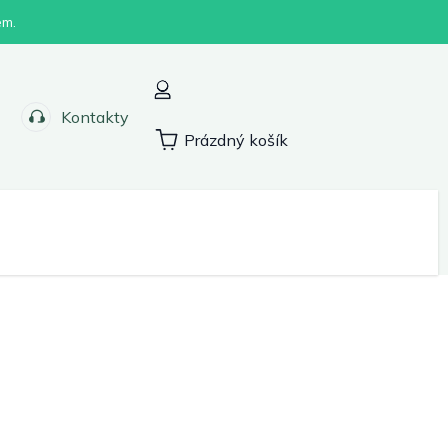
em.
Kontakty
Prázdný košík
Nákupní
košík
Sport