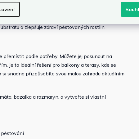
ro uložení konve, květináčů, hnojiv nebo zahradního
tavení
Souh
výrazně usnadňuje a urychluje práci. Vnitřek záhonu je
hrání dřevo a zároveň vytváří vhodné podmínky pro kořeny
ubstrátu a zlepšuje zdraví pěstovaných rostlin.
přemístit podle potřeby. Můžete jej posunout na
ím. Je to ideální řešení pro balkony a terasy, kde se
to si snadno přizpůsobíte svou malou zahradu aktuálním
máta, bazalka a rozmarýn, a vytvořte si vlastní
 pěstování