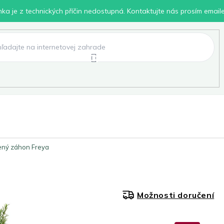
inka je z technických příčin nedostupná. Kontaktujte nás prosím email
lení
Chovatelské potřeby
Dílna
Pro děti
ený záhon Freya
Možnosti doručení