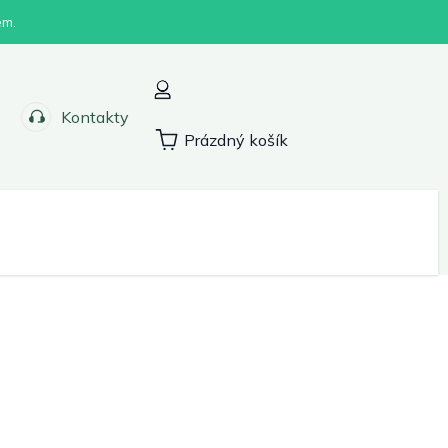
em.
Kontakty
Prázdný košík
Nákupní
košík
Sport