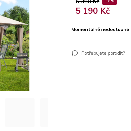
6 360 Kč
–18 %
5 190 Kč
Měrná
cena:
Momentálně nedostupné