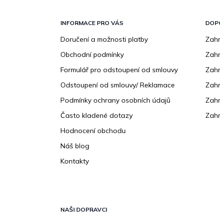
Z
á
p
INFORMACE PRO VÁS
DOP
a
Doručení a možnosti platby
Zahr
t
Obchodní podmínky
Zah
í
Formulář pro odstoupení od smlouvy
Zahr
Odstoupení od smlouvy/ Reklamace
Zahr
Podmínky ochrany osobních údajů
Zahr
Často kladené dotazy
Zahr
Hodnocení obchodu
Náš blog
Kontakty
NAŠI DOPRAVCI