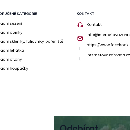
ORUČENÉ KATEGORIE
KONTAKT
adní sezení
Kontakt
radní domky
info
@
internetovazahr
adní skleníky, fóliovníky, pařeniště
https://www.facebook
adní lehátka
internetovazahrada.cz
adní altány
adní houpačky
Odebírat