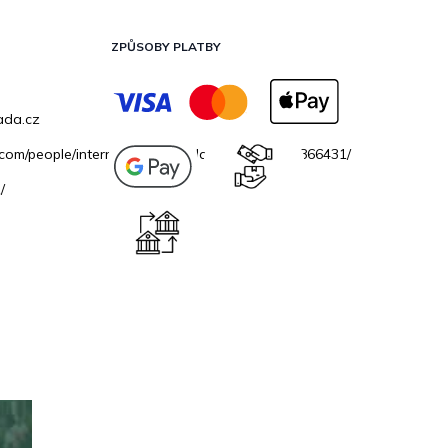
ZPŮSOBY PLATBY
ada.cz
.com/people/internetovazahradacz/100069706866431/
/