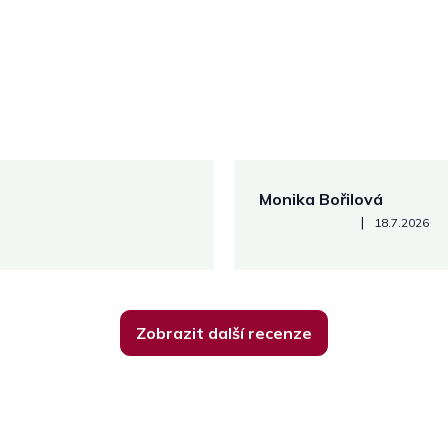
Monika Bořilová
Hodnocení obchodu je 5 z 5
|
18.7.2026
Zobrazit další recenze