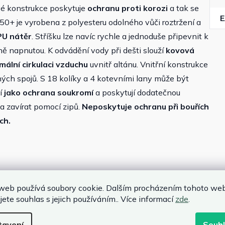
vé konstrukce poskytuje
ochranu proti korozi
a tak se
 50+ je vyrobena z polyesteru odolného vůči roztržení a
PU nátěr
. Stříšku lze navíc rychle a jednoduše připevnit k
ně napnutou. K odvádění vody při dešti slouží
kovová
mální cirkulaci vzduchu
uvnitř altánu. Vnitřní konstrukce
ch spojů. S 18 kolíky a 4 kotevními lany může být
ží
jako ochrana soukromí
a poskytují dodatečnou
 a zavírat pomocí zipů.
Neposkytuje ochranu při bouřích
ch.
web používá soubory cookie. Dalším procházením tohoto we
jete souhlas s jejich používáním.. Více informací
zde
.
ikem
tavení
Souh