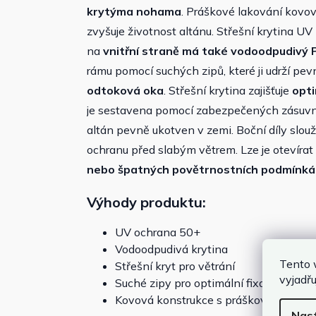
krytýma nohama
. Práškové lakování kovo
zvyšuje životnost altánu. Střešní krytina UV
na
vnitřní straně má také vodoodpudivý 
rámu pomocí suchých zipů, které ji udrží pev
odtoková oka
. Střešní krytina zajišťuje
opti
je sestavena pomocí zabezpečených zásuvný
altán pevně ukotven v zemi. Boční díly slou
ochranu před slabým větrem. Lze je otevírat
nebo špatných povětrnostních podmínká
Výhody produktu:
UV ochrana 50+
Vodoodpudivá krytina
Tento 
Střešní kryt pro větrání
vyjadřu
Suché zipy pro optimální fixaci střechy
Kovová konstrukce s práškovým nástř
Nas