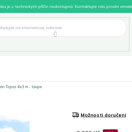
inka je z technických příčin nedostupná. Kontaktujte nás prosím email
lení
Chovatelské potřeby
Dílna
Pro děti
tán Topas 4x3 m - taupe
Možnosti doručení