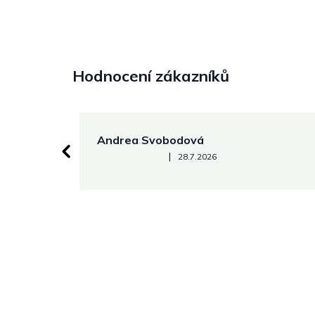
Hodnocení zákazníků
Andrea Svobodová
Hodnocení obchodu je 5 z 5 hvězdiček.
|
28.7.2026