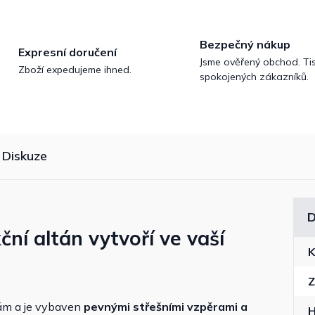
Bezpečný nákup
Expresní doručení
Jsme ověřený obchod. Tis
Zboží expedujeme ihned.
spokojených zákazníků.
Diskuze
D
ční altán vytvoří ve vaší
K
Z
rám a je vybaven
pevnými střešními vzpěrami a