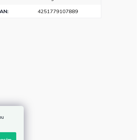
EAN
:
4251779107889
bu
lasím